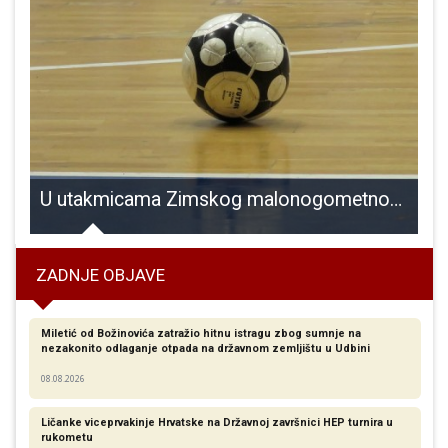
jedlog Glavnog plana razvoja prometnog sustava Istarske, Primorsko-goranske i Ličko-senjske županije
U utakmicama Zimskog malonogometnog turnira Gospić i danas strijelci raspoloženi
ZADNJE OBJAVE
Miletić od Božinovića zatražio hitnu istragu zbog sumnje na
nezakonito odlaganje otpada na državnom zemljištu u Udbini
08.08.2026
Ličanke viceprvakinje Hrvatske na Državnoj završnici HEP turnira u
rukometu