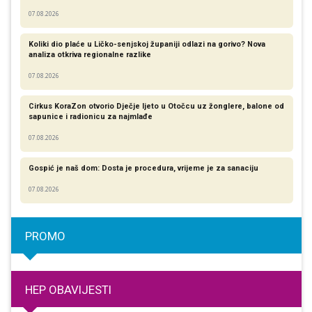
07.08.2026
Koliki dio plaće u Ličko-senjskoj županiji odlazi na gorivo? Nova
analiza otkriva regionalne razlike​
07.08.2026
Cirkus KoraZon otvorio Dječje ljeto u Otočcu uz žonglere, balone od
sapunice i radionicu za najmlađe
07.08.2026
Gospić je naš dom: Dosta je procedura, vrijeme je za sanaciju
07.08.2026
PROMO
HEP OBAVIJESTI