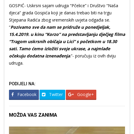
GOSPIĆ- Uskrsni sajam udruga “Pčelice” i Društvo “Naša
djeca” grada Gospića koji je danas trebao biti na trgu
Stjepana Radića zbog vremenskih uvjeta odgađa se.
“
Pozivamo sve da nam se pridruže u ponedjeljak,
15.4.2019. u kinu “Korzo” na predstavljanju dječjeg filma
“Tragom uskrsnih običaja u Lici” s početkom u 18.30
sati. Tamo ćemo izložiti svoje ukrase, a najmlađe
očekuju dodatna iznenađenja
.”- poručuju iz ovih dviju
udruga.
PODIJELI NA:
Facebook
Twitter
Google+
MOŽDA VAS ZANIMA