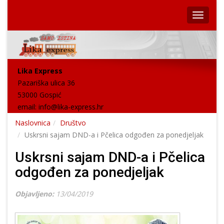
Lika Express
Pazariška ulica 36
53000 Gospić
email:
info@lika-express.hr
Naslovnica
Društvo
Uskrsni sajam DND-a i Pčelica odgođen za ponedjeljak
Uskrsni sajam DND-a i Pčelica
odgođen za ponedjeljak
Objavljeno:
13/04/2019