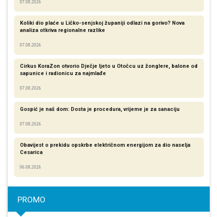
07.08.2026
Koliki dio plaće u Ličko-senjskoj županiji odlazi na gorivo? Nova
analiza otkriva regionalne razlike​
07.08.2026
Cirkus KoraZon otvorio Dječje ljeto u Otočcu uz žonglere, balone od
sapunice i radionicu za najmlađe
07.08.2026
Gospić je naš dom: Dosta je procedura, vrijeme je za sanaciju
07.08.2026
Obavijest o prekidu opskrbe električnom energijom za dio naselja
Cesarica
06.08.2026
PROMO