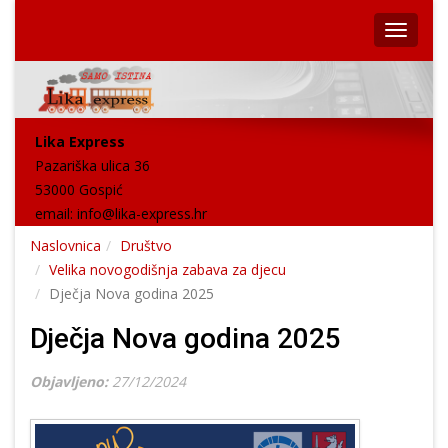
Lika Express
Pazariška ulica 36
53000 Gospić
email:
info@lika-express.hr
Naslovnica
Društvo
Velika novogodišnja zabava za djecu
Dječja Nova godina 2025
Dječja Nova godina 2025
Objavljeno:
27/12/2024