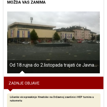
MOŽDA VAS ZANIMA
a trajati će Javna rasprava o izmjenama i dopunama Prostornog plana Gospića
Velika i humana srca u Božićno vrijeme
ZADNJE OBJAVE
Ličanke viceprvakinje Hrvatske na Državnoj završnici HEP turnira u
rukometu