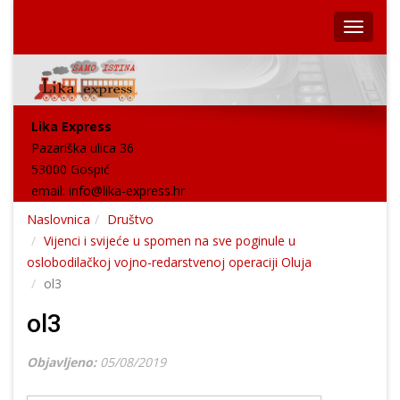
Lika Express
Pazariška ulica 36
53000 Gospić
email:
info@lika-express.hr
Naslovnica
Društvo
Vijenci i svijeće u spomen na sve poginule u
oslobodilačkoj vojno-redarstvenoj operaciji Oluja
ol3
ol3
Objavljeno:
05/08/2019