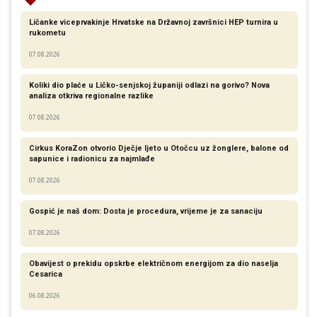
Ličanke viceprvakinje Hrvatske na Državnoj završnici HEP turnira u
rukometu
07.08.2026
Koliki dio plaće u Ličko-senjskoj županiji odlazi na gorivo? Nova
analiza otkriva regionalne razlike​
07.08.2026
Cirkus KoraZon otvorio Dječje ljeto u Otočcu uz žonglere, balone od
sapunice i radionicu za najmlađe
07.08.2026
Gospić je naš dom: Dosta je procedura, vrijeme je za sanaciju
07.08.2026
Obavijest o prekidu opskrbe električnom energijom za dio naselja
Cesarica
06.08.2026