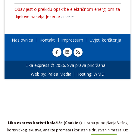
Obavijest o prekidu opskrbe električnom energijom za
dijelove naselja Jezerce
28.07.2026
Naslovnica
Kontakt
Impressum
Uvjeti korištenja
Lika express © 2026. Sva prava pridržana.
Web by:
Palea Media
| Hosting:
WMD
Lika express koristi kolačiće (Cookies)
u svrhu poboljšanja Vašeg
korisničkog iskustva, analize prometa i korištenja društvenih mreža. Uz