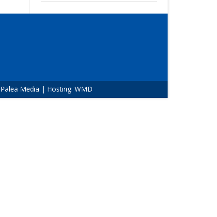
:
Palea Media
| Hosting:
WMD