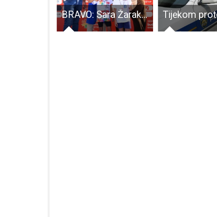
U helikopteru HRZ-a rođena djevojčica: „To je bio poseban doživalj i osjećaj za cijeli tim Hrvatske vojske“
BRAVO: Sara Žarak iz Gospića pobjednica Državne završnice Sportskih igara mladih