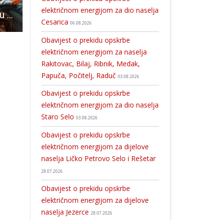
električnom energijom za dio naselja
U petak i subotu u kinu Korzo od 18 sati animirani film “Jahač zmaja”!
U subotu 23.listopada od 7 do 11 sati Gospić i nekoliko okolnih sela bit će bez struje
Doček Nove godine u podne u Gospiću je pun pogodak!!!
Cesarica
06.08.2026
Obavijest o prekidu opskrbe
električnom energijom za naselja
Rakitovac, Bilaj, Ribnik, Medak,
Papuča, Počitelj, Raduč
03.08.2026
Obavijest o prekidu opskrbe
električnom energijom za dio naselja
Staro Selo
03.08.2026
Obavijest o prekidu opskrbe
električnom energijom za dijelove
naselja Ličko Petrovo Selo i Rešetar
28.07.2026
Obavijest o prekidu opskrbe
električnom energijom za dijelove
naselja Jezerce
28.07.2026