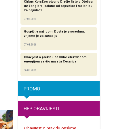
Cirkus KoraZon otvorio Dječje ljeto u Otočcu
uz žonglere, balone od sapunice i radionicu
za najmlađe
07.08.2026
Gospić je naš dom: Dosta je procedura,
vrijeme je za sanaciju
07.08.2026
Obavijest o prekidu opskrbe električnom
energijom za dio naselja Cesarica
06.08.2026
PROMO
HEP OBAVIJESTI
Obavijest o prekidu opskrbe