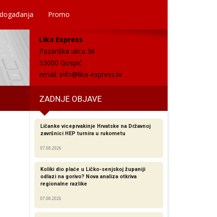
 događanja
Promo
Lika Express
Pazariška ulica 36
53000 Gospić
email:
info@lika-express.hr
ZADNJE OBJAVE
Ličanke viceprvakinje Hrvatske na Državnoj
završnici HEP turnira u rukometu
07.08.2026
Koliki dio plaće u Ličko-senjskoj županiji
odlazi na gorivo? Nova analiza otkriva
regionalne razlike​
07.08.2026