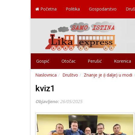
Početna
Politika
Gospodarstvo
Druš
Gospić
Otočac
Perušić
Korenica
Naslovnica
Društvo
Znanje je (i dalje) u modi
kviz1
Objavljeno:
26/05/2025