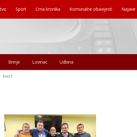
tvo
Sport
Crna kronika
Komunalne obavijesti
Najave
Brinje
Lovinac
Udbina
kviz1