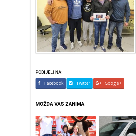
PODIJELI NA:
Facebook
Twitter
Google+
MOŽDA VAS ZANIMA