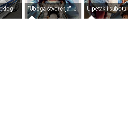
Tijekom proteklog vikenda evidentirano 108 prekršaja Zakona o sigurnosti prometa na cestama
“Uboga stvorenja” u kinu Korzo u subotu od 20 sati