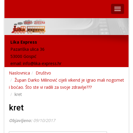
Lika Express
Pazariška ulica 36
53000 Gospić
email:
info@lika-express.hr
Naslovnica
Društvo
Župan Darko Milinović cijeli vikend je igrao mali nogomet
i boćao. Što ste vi radili za svoje zdravlje???
kret
kret
Objavljeno:
09/10/2017