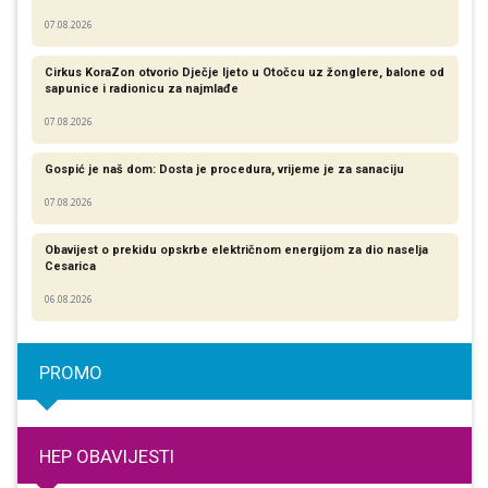
07.08.2026
Cirkus KoraZon otvorio Dječje ljeto u Otočcu uz žonglere, balone od
sapunice i radionicu za najmlađe
07.08.2026
Gospić je naš dom: Dosta je procedura, vrijeme je za sanaciju
07.08.2026
Obavijest o prekidu opskrbe električnom energijom za dio naselja
Cesarica
06.08.2026
PROMO
HEP OBAVIJESTI