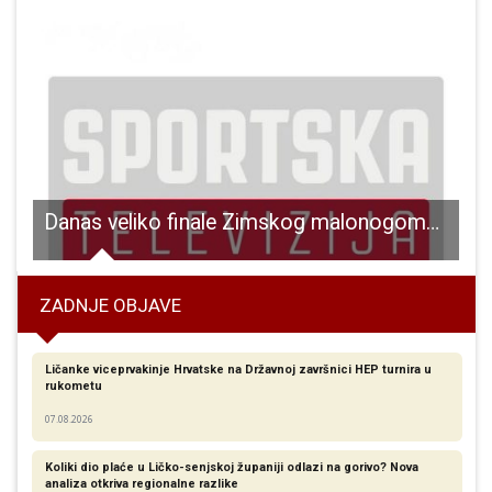
a nastavničke studije u Gospiću
Danas veliko finale Zimskog malonogometnog turnira Gospić 2026!
ZADNJE OBJAVE
Ličanke viceprvakinje Hrvatske na Državnoj završnici HEP turnira u
rukometu
07.08.2026
Koliki dio plaće u Ličko-senjskoj županiji odlazi na gorivo? Nova
analiza otkriva regionalne razlike​