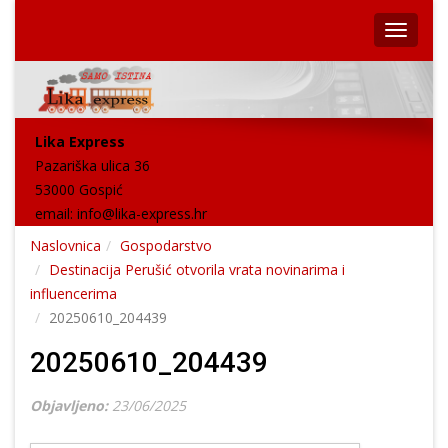
Lika Express
Pazariška ulica 36
53000 Gospić
email:
info@lika-express.hr
Naslovnica
Gospodarstvo
Destinacija Perušić otvorila vrata novinarima i
influencerima
20250610_204439
20250610_204439
Objavljeno:
23/06/2025