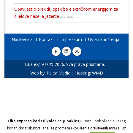
Obavijest o prekidu opskrbe električnom energijom za
dijelove naselja Jezerce
28.07.2026
Naslovnica
Kontakt
Impressum
Uvjeti korištenja
Lika express © 2026. Sva prava pridržana.
Web by:
Palea Media
| Hosting:
WMD
Lika express koristi kolačiće (Cookies)
u svrhu poboljšanja Vašeg
korisničkog iskustva, analize prometa i korištenja društvenih mreža. Uz