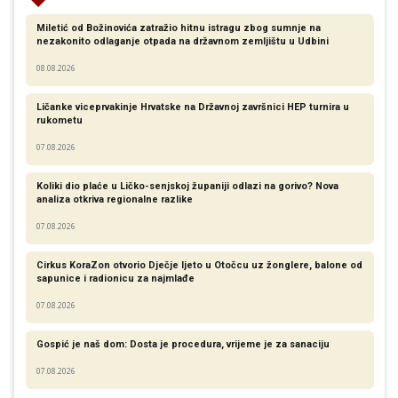
Miletić od Božinovića zatražio hitnu istragu zbog sumnje na
nezakonito odlaganje otpada na državnom zemljištu u Udbini
08.08.2026
Ličanke viceprvakinje Hrvatske na Državnoj završnici HEP turnira u
rukometu
07.08.2026
Koliki dio plaće u Ličko-senjskoj županiji odlazi na gorivo? Nova
analiza otkriva regionalne razlike​
07.08.2026
Cirkus KoraZon otvorio Dječje ljeto u Otočcu uz žonglere, balone od
sapunice i radionicu za najmlađe
07.08.2026
Gospić je naš dom: Dosta je procedura, vrijeme je za sanaciju
07.08.2026