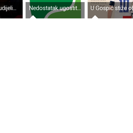
Papa Franjo udijelio apostolski blagoslov Gospićko-senjskoj biskupiji
Nedostatak ugostiteljskog osoblja u NP Plitvička Jezera