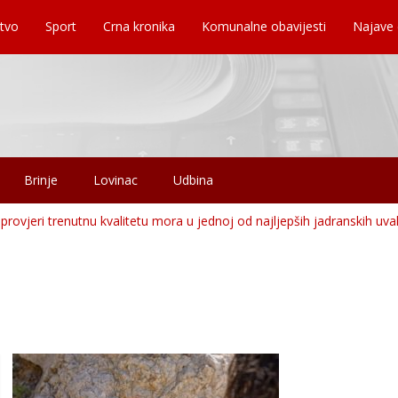
tvo
Sport
Crna kronika
Komunalne obavijesti
Najave
Brinje
Lovinac
Udbina
- provjeri trenutnu kvalitetu mora u jednoj od najljepših jadranskih uval