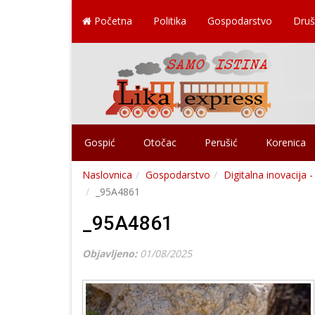
Početna
Politika
Gospodarstvo
Druš
Gospić
Otočac
Perušić
Korenica
Naslovnica
Gospodarstvo
Digitalna inovacija 
_95A4861
_95A4861
Objavljeno:
01/08/2025