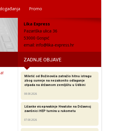
 događanja
Promo
Lika Express
Pazariška ulica 36
53000 Gospić
email:
info@lika-express.hr
ZADNJE OBJAVE
a!
Miletić od Božinovića zatražio hitnu istragu
zbog sumnje na nezakonito odlaganje
otpada na državnom zemljištu u Udbini
08.08.2026
Ličanke viceprvakinje Hrvatske na Državnoj
završnici HEP turnira u rukometu
07.08.2026