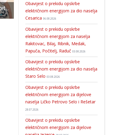
Obavijest o prekidu opskrbe
U Gospić stiže obiteljska predstava “Luka Modrić: Moja igra”
Jeste li znali da u stručnom stožeru slavnog košarkaškog kluba Maccabi jednu od najvažnijih uloga ima Ličanin???
U tri dana osam je novooboljelih od COVID-19
električnom energijom za dio naselja
Cesarica
06.08.2026
Obavijest o prekidu opskrbe
električnom energijom za naselja
Rakitovac, Bilaj, Ribnik, Medak,
Papuča, Počitelj, Raduč
03.08.2026
Obavijest o prekidu opskrbe
električnom energijom za dio naselja
Staro Selo
03.08.2026
Obavijest o prekidu opskrbe
električnom energijom za dijelove
naselja Ličko Petrovo Selo i Rešetar
28.07.2026
Obavijest o prekidu opskrbe
električnom energijom za dijelove
naselja Jezerce