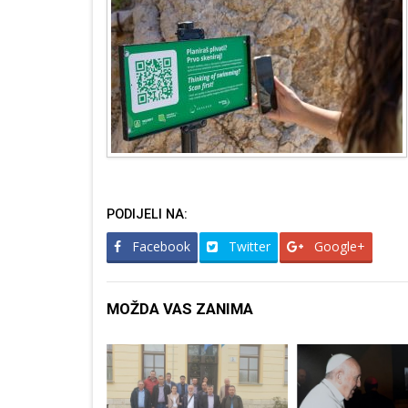
PODIJELI NA:
Facebook
Twitter
Google+
MOŽDA VAS ZANIMA