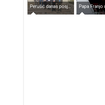
Lovci s županijom produljuju Ugovore o lovozakupu
Perušić danas posjetili predstavnici Kosova