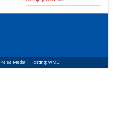
28.07.2026
:
Palea Media
| Hosting:
WMD