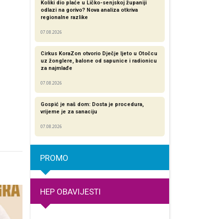
Koliki dio plaće u Ličko-senjskoj županiji
odlazi na gorivo? Nova analiza otkriva
regionalne razlike​
07.08.2026
Cirkus KoraZon otvorio Dječje ljeto u Otočcu
uz žonglere, balone od sapunice i radionicu
za najmlađe
07.08.2026
Gospić je naš dom: Dosta je procedura,
vrijeme je za sanaciju
07.08.2026
PROMO
HEP OBAVIJESTI