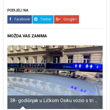
PODIJELI NA:
Facebook
Twitter
Google+
MOŽDA VAS ZANIMA
Perušiću uveličati će Željko Bebek!!!
38- godišnjak u Ličkom Osiku vozio s tri promila alkohola u krvi bez vozačkog ispita i otišao s mjesta na kojemu je prouzročio prometnu nesreću