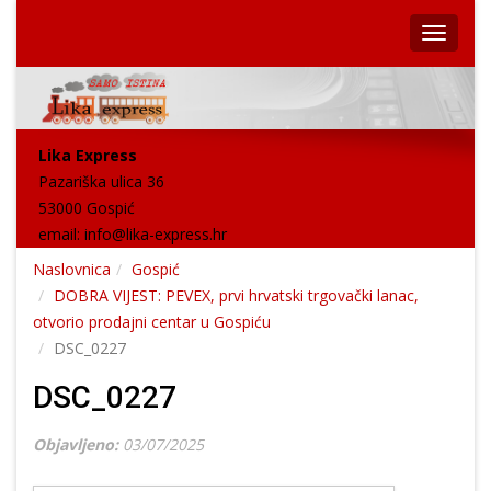
Lika Express
Pazariška ulica 36
53000 Gospić
email:
info@lika-express.hr
Naslovnica
Gospić
DOBRA VIJEST: PEVEX, prvi hrvatski trgovački lanac,
otvorio prodajni centar u Gospiću
DSC_0227
DSC_0227
Objavljeno:
03/07/2025