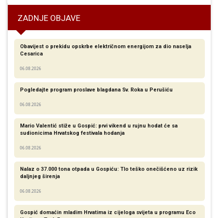
ZADNJE OBJAVE
Obavijest o prekidu opskrbe električnom energijom za dio naselja
Cesarica
06.08.2026
Pogledajte program proslave blagdana Sv. Roka u Perušiću
06.08.2026
Mario Valentić stiže u Gospić: prvi vikend u rujnu hodat će sa
sudionicima Hrvatskog festivala hodanja
06.08.2026
Nalaz o 37.000 tona otpada u Gospiću: Tlo teško onečišćeno uz rizik
daljnjeg širenja
06.08.2026
Gospić domaćin mladim Hrvatima iz cijeloga svijeta u programu Eco