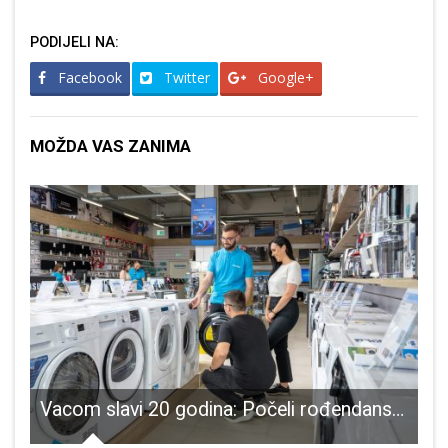
PODIJELI NA:
Facebook
Twitter
Google+
MOŽDA VAS ZANIMA
vodoopskrbom na području Perušića
Vacom slavi 20 godina: Počeli rođendanski popusti do 50 % i nagradna igra s više od 50 vrijednih nagrada!