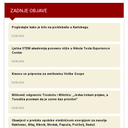
ZADNJE OBJAVE
Pogledajte kako je bilo na pickleballu u Karlobagu
05.08.2026
Ljetna STEM akademija ponovno stiže u Nikola Tesla Experience
Centar
04.08.2026
Krasno se priprema za svetkovinu Velike Gospe
04.08.2026
Milinović odgovorio Troskotu i Miletiću: „Jedva čekam prijavu, a
Turudića pozivam da je uzme kao prioritet”
04.08.2026
Obavijest o prekidu opskrbe električnom energijom za naselja
Rakitovac, Bilaj, Ribnik, Medak, Papuča, Počitelj, Raduč