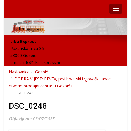
Lika Express
Pazariška ulica 36
53000 Gospić
email:
info@lika-express.hr
Naslovnica
Gospić
DOBRA VIJEST: PEVEX, prvi hrvatski trgovački lanac,
otvorio prodajni centar u Gospiću
DSC_0248
DSC_0248
Objavljeno:
03/07/2025