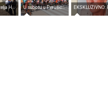
Udruga branitelja HEP-a poginulim kolegama postavila spomen-ploču iz Peruče
U subotu u Perušiću drugo izdanje spektakularne utrke po Pećinskom parku Grabovača