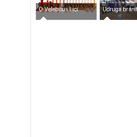
Zaklada Adris financira projekt “Učionica na otvorenom” u Pećinskom parku Grabovača
O Velebitu i Lici