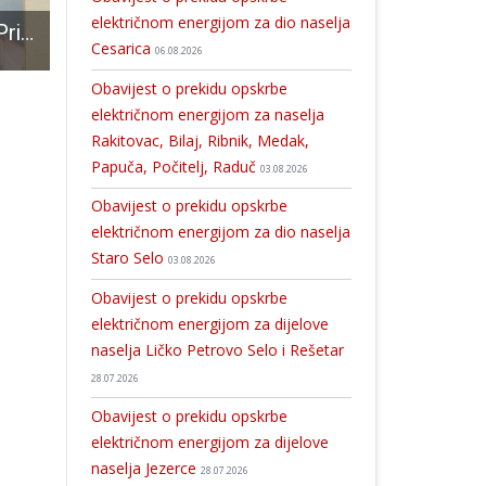
električnom energijom za dio naselja
EKSKLUZIVNO: Priča o Juri Rajkoviću, jednom od najjačih ljudi na svijetu- ljudini iz Brinja koji je podizao konje,volove,aute…
Prijavite svoje ekipe na atraktivni ljetni malonogometni turnir Gospić 2018.!!!
Odavanje počasti Josipu Joviću, prvom hrvatskom redarstveniku i obilježavanje 32. godišnjice akcije „Plitvice“
Cesarica
06.08.2026
Obavijest o prekidu opskrbe
električnom energijom za naselja
Rakitovac, Bilaj, Ribnik, Medak,
Papuča, Počitelj, Raduč
03.08.2026
Obavijest o prekidu opskrbe
električnom energijom za dio naselja
Staro Selo
03.08.2026
Obavijest o prekidu opskrbe
električnom energijom za dijelove
naselja Ličko Petrovo Selo i Rešetar
28.07.2026
Obavijest o prekidu opskrbe
električnom energijom za dijelove
naselja Jezerce
28.07.2026