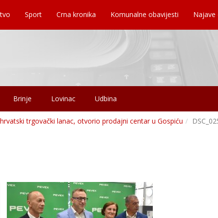
tvo
Sport
Crna kronika
Komunalne obavijesti
Najave
Brinje
Lovinac
Udbina
rvatski trgovački lanac, otvorio prodajni centar u Gospiću
DSC_02