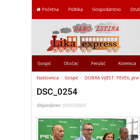
Početna
Politika
Gospodarstvo
Druš
Gospić
Otočac
Perušić
Korenica
Naslovnica
Gospić
DOBRA VIJEST: PEVEX, prvi h
DSC_0254
Objavljeno:
03/07/2025