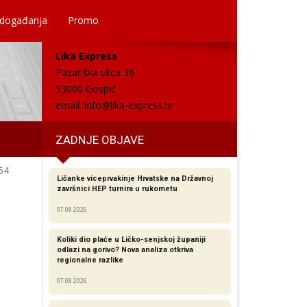
 događanja
Promo
Lika Express
Pazariška ulica 36
53000 Gospić
email:
info@lika-express.hr
ZADNJE OBJAVE
54
Ličanke viceprvakinje Hrvatske na Državnoj
završnici HEP turnira u rukometu
07.08.2026
Koliki dio plaće u Ličko-senjskoj županiji
odlazi na gorivo? Nova analiza otkriva
regionalne razlike​
07.08.2026