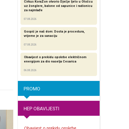
Cirkus KoraZon otvorio Dječje ljeto u Otočcu
uz žonglere, balone od sapunice i radionicu
za najmlađe
07.08.2026
Gospić je naš dom: Dosta je procedura,
vrijeme je za sanaciju
07.08.2026
Obavijest o prekidu opskrbe električnom
energijom za dio naselja Cesarica
06.08.2026
PROMO
HEP OBAVIJESTI
Obavijest o prekidu opskrbe