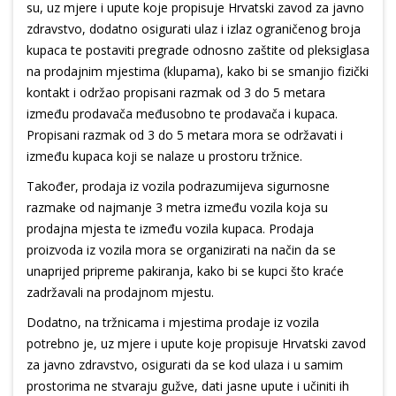
su, uz mjere i upute koje propisuje Hrvatski zavod za javno
zdravstvo, dodatno osigurati ulaz i izlaz ograničenog broja
kupaca te postaviti pregrade odnosno zaštite od pleksiglasa
na prodajnim mjestima (klupama), kako bi se smanjio fizički
kontakt i održao propisani razmak od 3 do 5 metara
između prodavača međusobno te prodavača i kupaca.
Propisani razmak od 3 do 5 metara mora se održavati i
između kupaca koji se nalaze u prostoru tržnice.
Također, prodaja iz vozila podrazumijeva sigurnosne
razmake od najmanje 3 metra između vozila koja su
prodajna mjesta te između vozila kupaca. Prodaja
proizvoda iz vozila mora se organizirati na način da se
unaprijed pripreme pakiranja, kako bi se kupci što kraće
zadržavali na prodajnom mjestu.
Dodatno, na tržnicama i mjestima prodaje iz vozila
potrebno je, uz mjere i upute koje propisuje Hrvatski zavod
za javno zdravstvo, osigurati da se kod ulaza i u samim
prostorima ne stvaraju gužve, dati jasne upute i učiniti ih