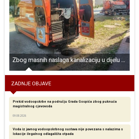
ubavi
Zbog masnih naslaga kanalizaciju u dijelu Ličkog Osika nije moguće snimiti, čeka se dolazak specijalnog vozila
ZADNJE OBJAVE
Prekid vodoopskrbe na području Grada Gospića zbog puknuća
magistralnog cjevovoda
09.08.2026
Voda iz javnog vodoopskrbnog sustava nije povezana s nalazima s
lokacije ilegalnog odlagališta otpada