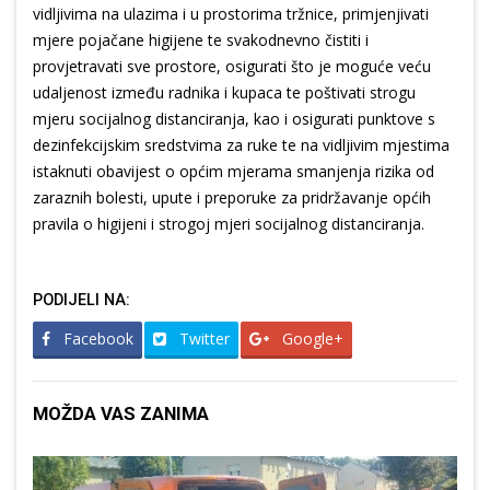
vidljivima na ulazima i u prostorima tržnice, primjenjivati
mjere pojačane higijene te svakodnevno čistiti i
provjetravati sve prostore, osigurati što je moguće veću
udaljenost između radnika i kupaca te poštivati strogu
mjeru socijalnog distanciranja, kao i osigurati punktove s
dezinfekcijskim sredstvima za ruke te na vidljivim mjestima
istaknuti obavijest o općim mjerama smanjenja rizika od
zaraznih bolesti, upute i preporuke za pridržavanje općih
pravila o higijeni i strogoj mjeri socijalnog distanciranja.
PODIJELI NA:
Facebook
Twitter
Google+
MOŽDA VAS ZANIMA