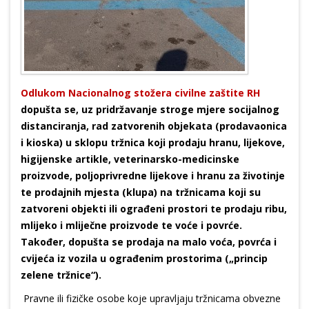
Odlukom Nacionalnog stožera civilne zaštite RH
dopušta se, uz pridržavanje stroge mjere socijalnog
distanciranja, rad zatvorenih objekata (prodavaonica
i kioska) u sklopu tržnica koji prodaju hranu, lijekove,
higijenske artikle, veterinarsko-medicinske
proizvode, poljoprivredne lijekove i hranu za životinje
te prodajnih mjesta (klupa) na tržnicama koji su
zatvoreni objekti ili ograđeni prostori te prodaju ribu,
mlijeko i mliječne proizvode te voće i povrće.
Također, dopušta se prodaja na malo voća, povrća i
cvijeća iz vozila u ograđenim prostorima („princip
zelene tržnice“).
Pravne ili fizičke osobe koje upravljaju tržnicama obvezne