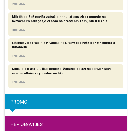
09.08.2026
Miletić od Božinovića zatražio hitnu istragu zbog sumnje na
nezakonito odlaganje otpada na državnom zemljištu u Udbini
08.08.2026
Ličanke viceprvakinje Hrvatske na Državnoj završnici HEP turnira u
rukometu
07.08.2026
Koliki dio plaće u Ličko-senjskoj županiji odlazi na gorivo? Nova
analiza otkriva regionalne razlike​
07.08.2026
PROMO
HEP OBAVIJESTI