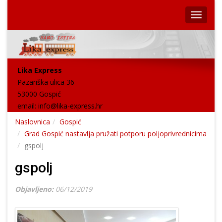
Lika Express
Pazariška ulica 36
53000 Gospić
email:
info@lika-express.hr
Naslovnica
Gospić
Grad Gospić nastavlja pružati potporu poljoprivrednicima
gspolj
gspolj
Objavljeno:
06/12/2019