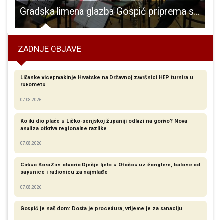
bavezno dođite!!!
Gradska limena glazba Gospić priprema se za promenadni koncert 30.svibnja
ZADNJE OBJAVE
Ličanke viceprvakinje Hrvatske na Državnoj završnici HEP turnira u
rukometu
07.08.2026
Koliki dio plaće u Ličko-senjskoj županiji odlazi na gorivo? Nova
analiza otkriva regionalne razlike​
07.08.2026
Cirkus KoraZon otvorio Dječje ljeto u Otočcu uz žonglere, balone od
sapunice i radionicu za najmlađe
07.08.2026
Gospić je naš dom: Dosta je procedura, vrijeme je za sanaciju