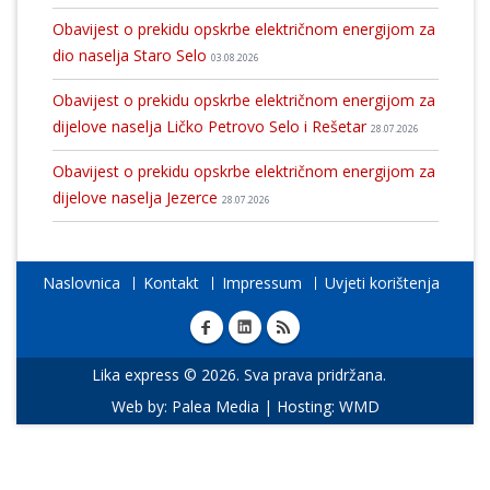
Obavijest o prekidu opskrbe električnom energijom za
dio naselja Staro Selo
03.08.2026
Obavijest o prekidu opskrbe električnom energijom za
dijelove naselja Ličko Petrovo Selo i Rešetar
28.07.2026
Obavijest o prekidu opskrbe električnom energijom za
dijelove naselja Jezerce
28.07.2026
Naslovnica
Kontakt
Impressum
Uvjeti korištenja
Lika express © 2026. Sva prava pridržana.
Web by:
Palea Media
| Hosting:
WMD