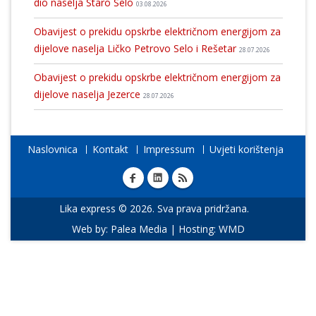
dio naselja Staro Selo
03.08.2026
Obavijest o prekidu opskrbe električnom energijom za
dijelove naselja Ličko Petrovo Selo i Rešetar
28.07.2026
Obavijest o prekidu opskrbe električnom energijom za
dijelove naselja Jezerce
28.07.2026
Naslovnica
Kontakt
Impressum
Uvjeti korištenja
Lika express © 2026. Sva prava pridržana.
Web by:
Palea Media
| Hosting:
WMD