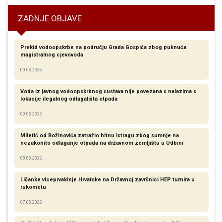
ZADNJE OBJAVE
Prekid vodoopskrbe na području Grada Gospića zbog puknuća
magistralnog cjevovoda
09.08.2026
Voda iz javnog vodoopskrbnog sustava nije povezana s nalazima s
lokacije ilegalnog odlagališta otpada
09.08.2026
Miletić od Božinovića zatražio hitnu istragu zbog sumnje na
nezakonito odlaganje otpada na državnom zemljištu u Udbini
08.08.2026
Ličanke viceprvakinje Hrvatske na Državnoj završnici HEP turnira u
rukometu
07.08.2026