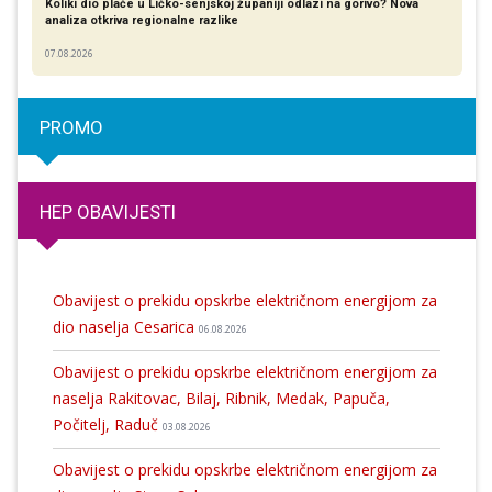
Koliki dio plaće u Ličko-senjskoj županiji odlazi na gorivo? Nova
analiza otkriva regionalne razlike​
07.08.2026
PROMO
HEP OBAVIJESTI
Obavijest o prekidu opskrbe električnom energijom za
dio naselja Cesarica
06.08.2026
Obavijest o prekidu opskrbe električnom energijom za
naselja Rakitovac, Bilaj, Ribnik, Medak, Papuča,
Počitelj, Raduč
03.08.2026
Obavijest o prekidu opskrbe električnom energijom za