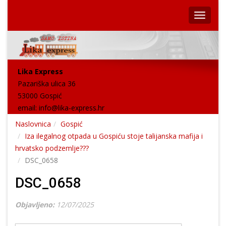
Lika Express
Pazariška ulica 36
53000 Gospić
email:
info@lika-express.hr
Naslovnica
Gospić
Iza ilegalnog otpada u Gospiću stoje talijanska mafija i
hrvatsko podzemlje???
DSC_0658
DSC_0658
Objavljeno:
12/07/2025