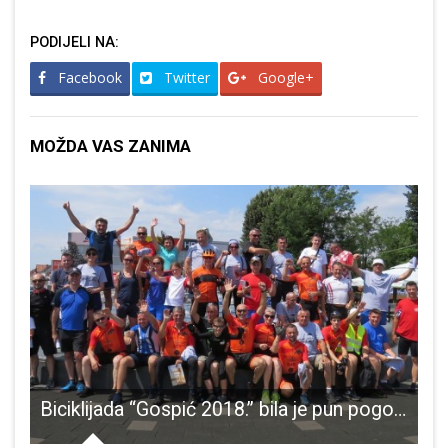
PODIJELI NA:
Facebook
Twitter
Google+
MOŽDA VAS ZANIMA
a 24 sata jedna je novooboljela osoba u Novalji
Biciklijada “Gospić 2018.” bila je pun pogodak!!!