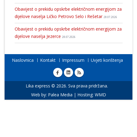
Obavijest o prekidu opskrbe električnom energijom za
dijelove naselja Ličko Petrovo Selo i Rešetar
28.07.2026
Obavijest o prekidu opskrbe električnom energijom za
dijelove naselja Jezerce
28.07.2026
Naslovnica
Kontakt
Impressum
Uvjeti korištenja
Lika express © 2026. Sva prava pridržana.
Web by:
Palea Media
| Hosting:
WMD