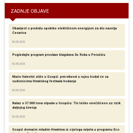
ZADNJE OBJAVE
Obavijest o prekidu opskrbe električnom energijom za dio naselja
Cesarica
06.08.2026
Pogledajte program proslave blagdana Sv. Roka u Perušiću
06.08.2026
Mario Valentić stiže u Gospić: prvi vikend u rujnu hodat će sa
sudionicima Hrvatskog festivala hodanja
06.08.2026
Nalaz o 37.000 tona otpada u Gospiću: Tlo teško onečišćeno uz rizik
daljnjeg širenja
06.08.2026
Gospić domaćin mladim Hrvatima iz cijeloga svijeta u programu Eco