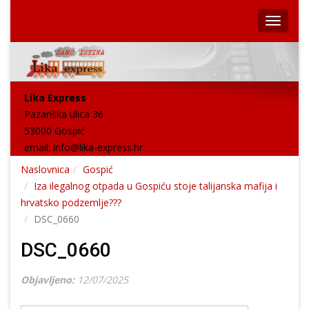
Lika Express
Pazariška ulica 36
53000 Gospić
email:
info@lika-express.hr
Naslovnica
Gospić
Iza ilegalnog otpada u Gospiću stoje talijanska mafija i
hrvatsko podzemlje???
DSC_0660
DSC_0660
Objavljeno:
12/07/2025