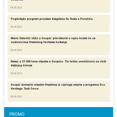
06.08.2026
Pogledajte program proslave blagdana Sv. Roka u Perušiću
06.08.2026
Mario Valentić stiže u Gospić: prvi vikend u rujnu hodat će sa
sudionicima Hrvatskog festivala hodanja
06.08.2026
Nalaz o 37.000 tona otpada u Gospiću: Tlo teško onečišćeno uz rizik
daljnjeg širenja
06.08.2026
Gospić domaćin mladim Hrvatima iz cijeloga svijeta u programu Eco
Heritage Task Force
06.08.2026
PROMO