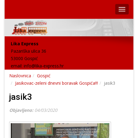
Lika Express
Pazariška ulica 36
53000 Gospić
email:
info@lika-express.hr
Naslovnica
Gospić
Jasikovac-zeleni dnevni boravak Gospića!!!
jasik3
jasik3
Objavljeno:
04/03/2020