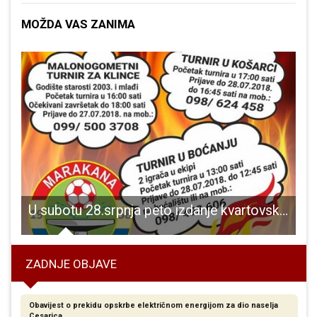
MOŽDA VAS ZANIMA
U subotu 28.srpnja peto izdanje kvartovskog druženja Marakana gori!!!
ZADNJE OBJAVE
Obavijest o prekidu opskrbe električnom energijom za dio naselja
Cesarica