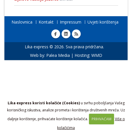
Naslovnica
Kontakt
Impressum
Uvjeti korištenja
Lika express © 2026. Sva prava pridržana.
Web by:
Palea Media
| Hosting:
WMD
Lika express koristi kolačiće (Cookies)
u svrhu poboljšanja Vašeg
korisničkog iskustva, analize prometa i korištenja društvenih mreža. Uz
daljnje korištenje, prihvaćate korištenje kolačića.
PRIHVAĆAM
Više o
kolačićima