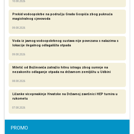
10.08.2026
Prekid vodoopskrbe na području Grada Gospića zbog puknuća
magistralnog cjevovoda
09.08.2026
Voda iz javnog vodoopskrbnog sustava nije povezana s nalazima s
lokacije ilegalnog odlagališta otpada
09.08.2026
Miletić od Božinovića zatražio hitnu istragu zbog sumnje na
nezakonito odlaganje otpada na državnom zemljištu u Udbini
08.08.2026
Ličanke viceprvakinje Hrvatske na Državnoj završnici HEP turnira u
rukometu
07.08.2026
PROMO