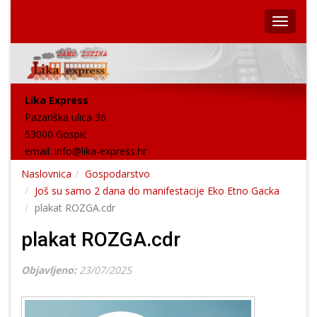
Lika Express
Pazariška ulica 36
53000 Gospić
email:
info@lika-express.hr
Naslovnica
Gospodarstvo
Još su samo 2 dana do manifestacije Eko Etno Gacka
plakat ROZGA.cdr
plakat ROZGA.cdr
Objavljeno:
23/07/2025