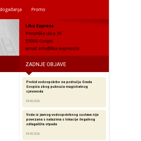
 događanja
Promo
Lika Express
Pazariška ulica 36
53000 Gospić
email:
info@lika-express.hr
ZADNJE OBJAVE
Prekid vodoopskrbe na području Grada
Gospića zbog puknuća magistralnog
cjevovoda
09.08.2026
Voda iz javnog vodoopskrbnog sustava nije
povezana s nalazima s lokacije ilegalnog
odlagališta otpada
09.08.2026