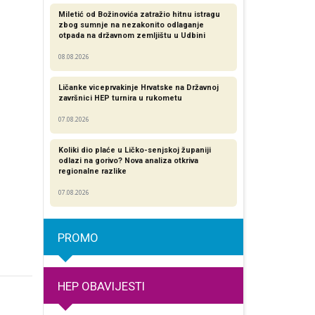
Miletić od Božinovića zatražio hitnu istragu
zbog sumnje na nezakonito odlaganje
otpada na državnom zemljištu u Udbini
08.08.2026
Ličanke viceprvakinje Hrvatske na Državnoj
završnici HEP turnira u rukometu
07.08.2026
Koliki dio plaće u Ličko-senjskoj županiji
odlazi na gorivo? Nova analiza otkriva
regionalne razlike​
07.08.2026
PROMO
HEP OBAVIJESTI