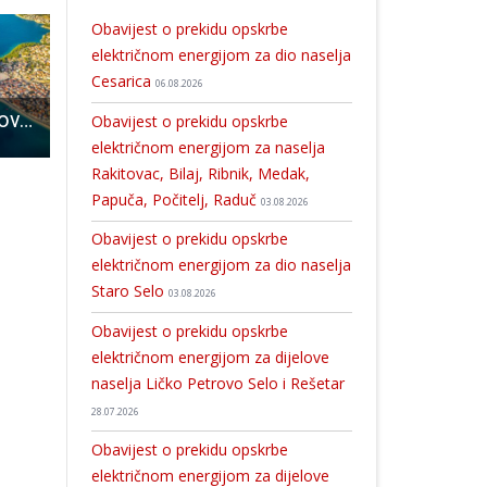
Obavijest o prekidu opskrbe
električnom energijom za dio naselja
Cesarica
06.08.2026
Hrvatska na naslovnicama National Geographic Travelera u Poljskoj i Velikoj Britaniji
Župan Petry sa suradnicima obišao Udbinu
U četvrtak zanimljivo putopisno predavanje u gospićkoj knjiž
Obavijest o prekidu opskrbe
električnom energijom za naselja
Rakitovac, Bilaj, Ribnik, Medak,
Papuča, Počitelj, Raduč
03.08.2026
Obavijest o prekidu opskrbe
električnom energijom za dio naselja
Staro Selo
03.08.2026
Obavijest o prekidu opskrbe
električnom energijom za dijelove
naselja Ličko Petrovo Selo i Rešetar
28.07.2026
Obavijest o prekidu opskrbe
električnom energijom za dijelove