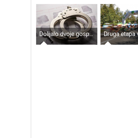
Prof.Ana Lemić i dalje na čelu gospićkog Ogranka Matice hrvatske
Dolijalo dvoje gospićkih dilera