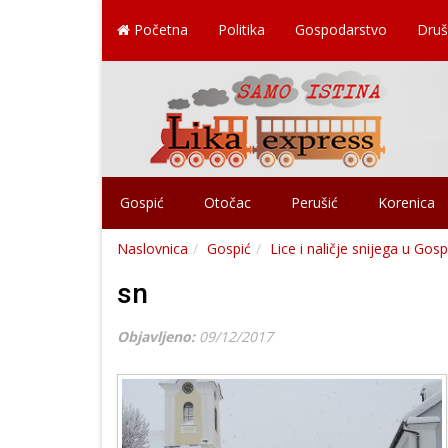
Početna
Politika
Gospodarstvo
Druš
Gospić
Otočac
Perušić
Korenica
Naslovnica
Gospić
Lice i naličje snijega u Gospi
sn
Objavljeno:
09/12/2017