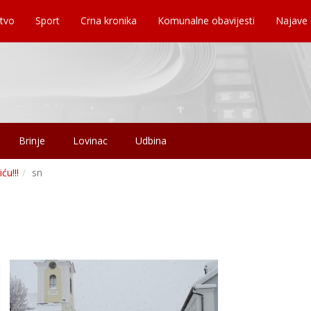
tvo
Sport
Crna kronika
Komunalne obavijesti
Najave
Brinje
Lovinac
Udbina
ću!!!
sn