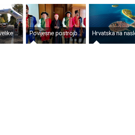
Druga etapa velike biciklističke utrke CRO race prošla kroz Liku
Povijesne postrojbe uveličat će obilježavanje dana grada Gospića