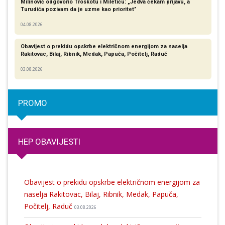
Milinović odgovorio Troskotu i Miletiću: „Jedva čekam prijavu, a
Turudića pozivam da je uzme kao prioritet”
04.08.2026
Obavijest o prekidu opskrbe električnom energijom za naselja
Rakitovac, Bilaj, Ribnik, Medak, Papuča, Počitelj, Raduč
03.08.2026
PROMO
HEP OBAVIJESTI
Obavijest o prekidu opskrbe električnom energijom za
naselja Rakitovac, Bilaj, Ribnik, Medak, Papuča,
Počitelj, Raduč
03.08.2026