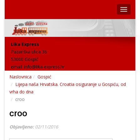
Lika Express
Pazariška ulica 36
53000 Gospić
email:
info@lika-express.hr
Naslovnica
Gospić
Lijepa naša Hrvatska. Croatia osiguranje u Gospiću, od
vrha do dna
croo
croo
Objavljeno:
02/11/2016