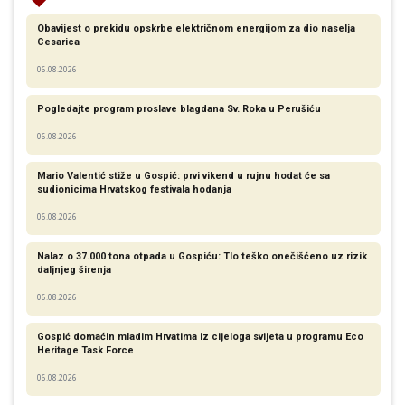
Obavijest o prekidu opskrbe električnom energijom za dio naselja
Cesarica
06.08.2026
Pogledajte program proslave blagdana Sv. Roka u Perušiću
06.08.2026
Mario Valentić stiže u Gospić: prvi vikend u rujnu hodat će sa
sudionicima Hrvatskog festivala hodanja
06.08.2026
Nalaz o 37.000 tona otpada u Gospiću: Tlo teško onečišćeno uz rizik
daljnjeg širenja
06.08.2026
Gospić domaćin mladim Hrvatima iz cijeloga svijeta u programu Eco
Heritage Task Force
06.08.2026