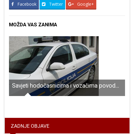
Facebook
Twitter
Google+
MOŽDA VAS ZANIMA
Savjeti hodočasnicima i vozačima povodom Velike Gospe
čun u povijesti grada Gospića
ZADNJE OBJAVE