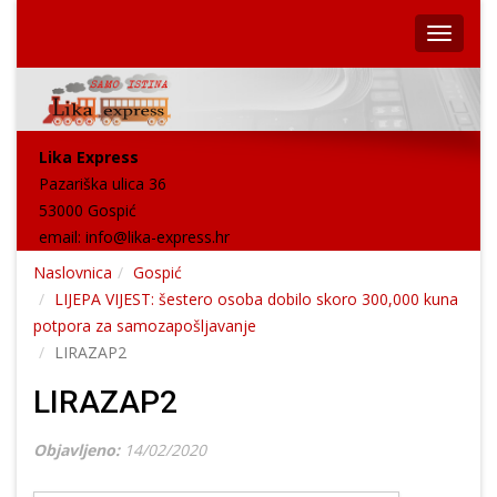
Lika Express
Pazariška ulica 36
53000 Gospić
email:
info@lika-express.hr
Naslovnica
Gospić
LIJEPA VIJEST: šestero osoba dobilo skoro 300,000 kuna
potpora za samozapošljavanje
LIRAZAP2
LIRAZAP2
Objavljeno:
14/02/2020