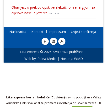
Obavijest o prekidu opskrbe električnom energijom za
dijelove naselja Jezerce
28.07.2026
Naslovnica
Kontakt
Impressum
Uvjeti korištenja
Lika express © 2026. Sva prava pridržana.
Web by:
Palea Media
| Hosting:
WMD
Lika express koristi kolačiće (Cookies)
u svrhu poboljšanja Vašeg
korisničkog iskustva, analize prometa i korištenja društvenih mreža. Uz