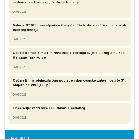
sudionicima Hrvatskog festivala hodanja
06.08.2026
Nalaz o 37.000 tona otpada u Gospiću: Tlo teško onečišćeno uz rizik
daljnjeg širenja
06.08.2026
Gospić domaćin mladim Hrvatima iz cijeloga svijeta u programu Eco
Heritage Task Force
06.08.2026
Općina Brinje obilježila Dan pobjede i domovinske zahvalnosti te 31.
obljetnicu VRO „Oluja“
06.08.2026
Lička seljačka tržnica LiST danas u Karlobagu
06.08.2026
PROMO