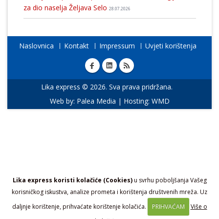
za dio naselja Željava Selo
28.07.2026
Naslovnica
Kontakt
Impressum
Uvjeti korištenja
Lika express © 2026. Sva prava pridržana.
Web by:
Palea Media
| Hosting:
WMD
Lika express koristi kolačiće (Cookies)
u svrhu poboljšanja Vašeg
korisničkog iskustva, analize prometa i korištenja društvenih mreža. Uz
daljnje korištenje, prihvaćate korištenje kolačića.
PRIHVAĆAM
Više o