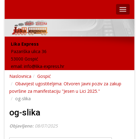
Lika Express
Pazariška ulica 36
53000 Gospić
email:
info@lika-express.hr
Naslovnica
Gospić
Obavijest ugostiteljima: Otvoren Javni poziv za zakup
površine za manifestaciju "Jesen u Lici 2025."
og-slika
og-slika
Objavljeno:
08/07/2025