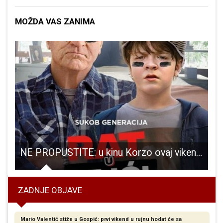
MOŽDA VAS ZANIMA
kipe za Malonogometni turnir Gospić 2023.
NE PROPUSTITE: u kinu Korzo ovaj vikend komedija “Rat u kući”!
ZADNJE OBJAVE
Mario Valentić stiže u Gospić: prvi vikend u rujnu hodat će sa