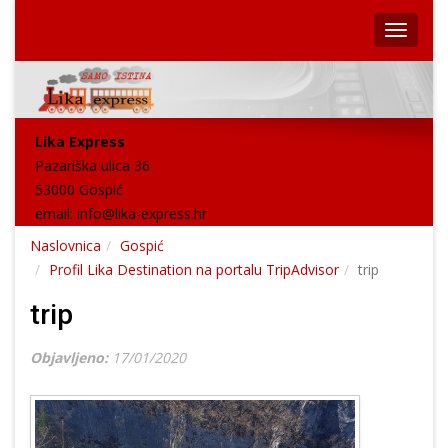
Lika Express
Pazariška ulica 36
53000 Gospić
email:
info@lika-express.hr
Naslovnica
Gospić
Profil Lika Destination na portalu TripAdvisor
trip
trip
Objavljeno:
17/01/2020