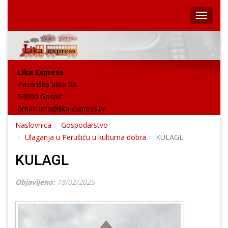
Lika Express
Pazariška ulica 36
53000 Gospić
email:
info@lika-express.hr
Naslovnica
Gospodarstvo
Ulaganja u Perušiću u kulturna dobra
KULAGL
KULAGL
Objavljeno:
18/02/2025