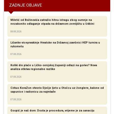
ZADNJE OBJAVE
Miletić od Božinovića zatražio hitnu istragu zbog sumnje na
nezakonito odlaganje otpada na državnom zemljištu u Udbini
08.08.2026
Ličanke viceprvakinje Hrvatske na Državnoj završnici HEP turnira u
rukometu
07.08.2026
Koliki dio plaće u Ličko-senjskoj županiji odlazi na gorivo? Nova
analiza otkriva regionalne razlike​
07.08.2026
Cirkus KoraZon otvorio Dječje ljeto u Otočcu uz žonglere, balone od
sapunice i radionicu za najmlađe
07.08.2026
Gospić je naš dom: Dosta je procedura, vrijeme je za sanaciju