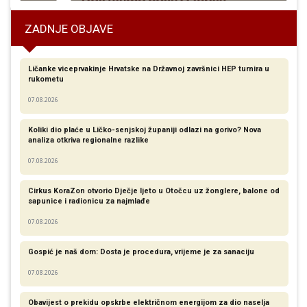
ZADNJE OBJAVE
Ličanke viceprvakinje Hrvatske na Državnoj završnici HEP turnira u
rukometu
07.08.2026
Koliki dio plaće u Ličko-senjskoj županiji odlazi na gorivo? Nova
analiza otkriva regionalne razlike​
07.08.2026
Cirkus KoraZon otvorio Dječje ljeto u Otočcu uz žonglere, balone od
sapunice i radionicu za najmlađe
07.08.2026
Gospić je naš dom: Dosta je procedura, vrijeme je za sanaciju
07.08.2026
Obavijest o prekidu opskrbe električnom energijom za dio naselja