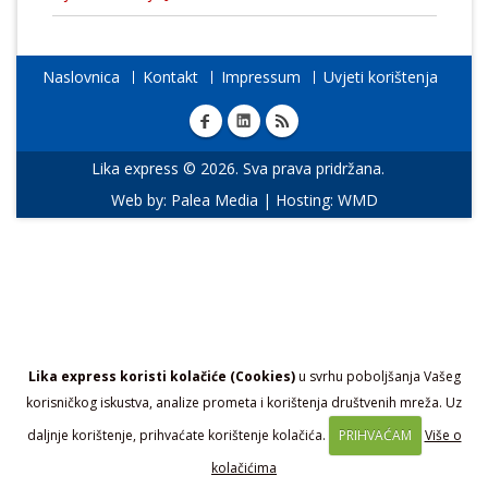
Naslovnica
Kontakt
Impressum
Uvjeti korištenja
Lika express © 2026. Sva prava pridržana.
Web by:
Palea Media
| Hosting:
WMD
Lika express koristi kolačiće (Cookies)
u svrhu poboljšanja Vašeg
korisničkog iskustva, analize prometa i korištenja društvenih mreža. Uz
daljnje korištenje, prihvaćate korištenje kolačića.
PRIHVAĆAM
Više o
kolačićima