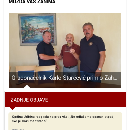
MOŽDA VAS ZANIMA
Gradonačelnik Karlo Starčević primio Zahvalnicu veterana vojne policije
ZADNJE OBJAVE
Općina Udbina reagirala na prozivke: „Ne odlažemo opasan otpad,
sve je dokumentirano“
10.08.2026