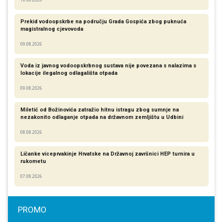
Prekid vodoopskrbe na području Grada Gospića zbog puknuća
magistralnog cjevovoda
09.08.2026
Voda iz javnog vodoopskrbnog sustava nije povezana s nalazima s
lokacije ilegalnog odlagališta otpada
09.08.2026
Miletić od Božinovića zatražio hitnu istragu zbog sumnje na
nezakonito odlaganje otpada na državnom zemljištu u Udbini
08.08.2026
Ličanke viceprvakinje Hrvatske na Državnoj završnici HEP turnira u
rukometu
07.08.2026
PROMO