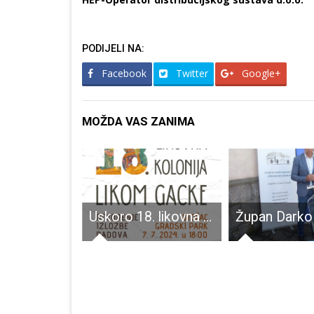
PODIJELI NA:
Facebook
Twitter
Google+
MOŽDA VAS ZANIMA
HSP Gospić: “Ivica Tomljenović u gradskom vijeću Grada Gospića NE predstavlja Hrvatsku stranku prava, odnosno stranka NE sudjeluje u radu vijeća”
Uskoro 18. likovna kolonija LIKOM GACKE