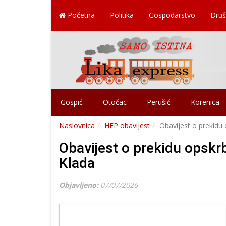
Početna
Politika
Gospodarstvo
Druš
Gospić
Otočac
Perušić
Korenica
Naslovnica
HEP obavijest
Obavijest o prekidu
Obavijest o prekidu opskr
Klada
Objavljeno:
07/07/2026