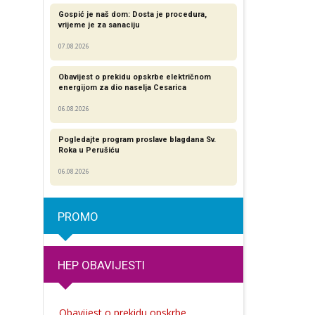
Gospić je naš dom: Dosta je procedura,
vrijeme je za sanaciju
07.08.2026
Obavijest o prekidu opskrbe električnom
energijom za dio naselja Cesarica
06.08.2026
Pogledajte program proslave blagdana Sv.
Roka u Perušiću
06.08.2026
PROMO
HEP OBAVIJESTI
Obavijest o prekidu opskrbe