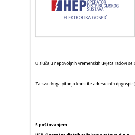
U slučaju nepovoljnih vremenskih uvjeta radovi se
Za sva druga pitanja koristite adresu info.dpgospic
S poštovanjem
HEP-Operator distribucijskog sustava d.o.o.