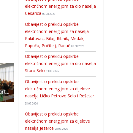
električnom energijom za dio naselja
Cesarica
06.08.2026
Obavijest o prekidu opskrbe
električnom energijom za naselja
Rakitovac, Bilaj, Ribnik, Medak,
Papuča, Počitelj, Raduč
03.08.2026
Obavijest o prekidu opskrbe
električnom energijom za dio naselja
Staro Selo
03.08.2026
Obavijest o prekidu opskrbe
električnom energijom za dijelove
Josip Klemm i partneri dobili koncesiju na Zrću
Mlada Otočanka Viktorija Dujmović:”Vjerujte u sebe i nikada nemojte odustati”!
Jednoglasna potpora Županijskog part
naselja Ličko Petrovo Selo i Rešetar
28.07.2026
Obavijest o prekidu opskrbe
električnom energijom za dijelove
naselja Jezerce
28.07.2026