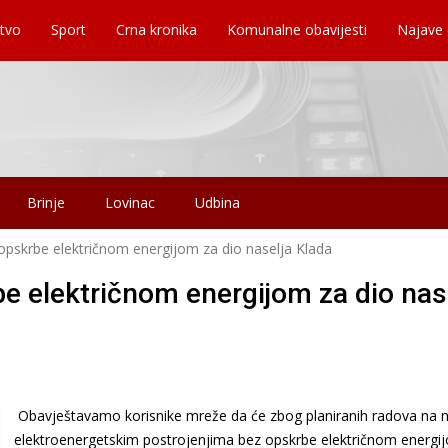
tvo
Sport
Crna kronika
Komunalne obavijesti
Najave
Brinje
Lovinac
Udbina
 opskrbe električnom energijom za dio naselja Klada
be električnom energijom za dio nas
Obavještavamo korisnike mreže da će zbog planiranih radova na 
elektroenergetskim postrojenjima bez opskrbe električnom energij