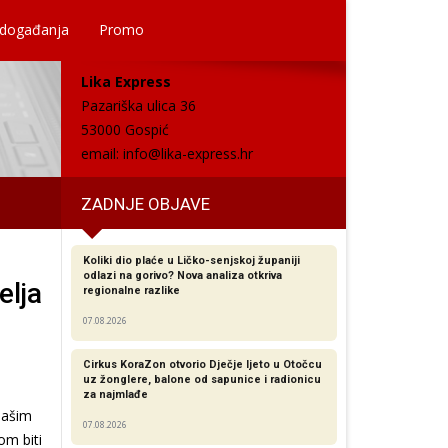
 događanja
Promo
Lika Express
Pazariška ulica 36
53000 Gospić
email:
info@lika-express.hr
ZADNJE OBJAVE
Koliki dio plaće u Ličko-senjskoj županiji
odlazi na gorivo? Nova analiza otkriva
elja
regionalne razlike​
07.08.2026
Cirkus KoraZon otvorio Dječje ljeto u Otočcu
uz žonglere, balone od sapunice i radionicu
za najmlađe
našim
07.08.2026
om biti