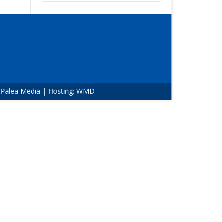
:
Palea Media
| Hosting:
WMD