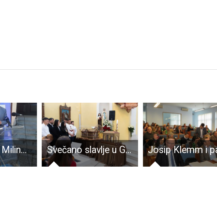
Župan Darko Milinović teže ozlijeđen u padu s motora na Grobniku
Svečano slavlje u Gospiću povodom dolaska relikvija svete Male Terezije