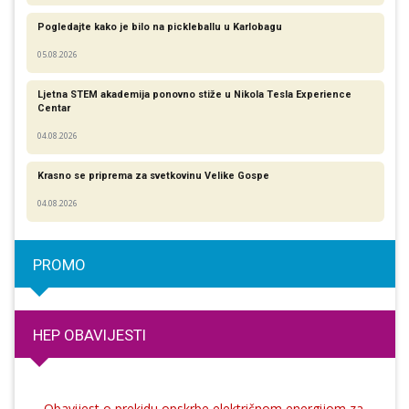
Pogledajte kako je bilo na pickleballu u Karlobagu
05.08.2026
Ljetna STEM akademija ponovno stiže u Nikola Tesla Experience
Centar
04.08.2026
Krasno se priprema za svetkovinu Velike Gospe
04.08.2026
PROMO
HEP OBAVIJESTI
Obavijest o prekidu opskrbe električnom energijom za