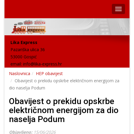
Lika Express
Pazariška ulica 36
53000 Gospić
email:
info@lika-express.hr
Naslovnica
HEP obavijest
Obavijest o prekidu opskrbe električnom energijom za
dio naselja Podum
Obavijest o prekidu opskrbe
električnom energijom za dio
naselja Podum
Objavljeno:
15/06/2026