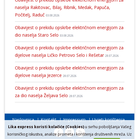
naselja Rakitovac, Bilaj, Ribnik, Medak, Papuča,
Počitelj, Raduč
03.08.2026
Obavijest o prekidu opskrbe električnom energijom za
dio naselja Staro Selo
03.08.2026
Obavijest o prekidu opskrbe električnom energijom za
dijelove naselja Ličko Petrovo Selo i Rešetar
28.07.2026
Obavijest o prekidu opskrbe električnom energijom za
dijelove naselja Jezerce
28.07.2026
Obavijest o prekidu opskrbe električnom energijom za
za dio naselja Željava Selo
28.07.2026
Naslovnica
Kontakt
Impressum
Uvjeti korištenja
Lika express koristi kolačiće (Cookies)
u svrhu poboljšanja Vašeg
korisničkog iskustva, analize prometa i korištenja društvenih mreža. Uz