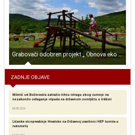
Grabovači odobren projekt „ Obnova eko dječjeg igrališta“
ZADNJE OBJAVE
Miletić od Božinovića zatražio hitnu istragu zbog sumnje na
nezakonito odlaganje otpada na državnom zemljištu u Udbini
08.08.2026
Ličanke viceprvakinje Hrvatske na Državnoj završnici HEP turnira u
rukometu