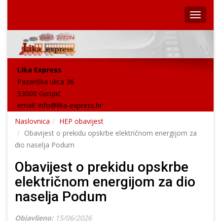
Lika Express
Pazariška ulica 36
53000 Gospić
email:
info@lika-express.hr
Naslovnica
HEP obavijest
Obavijest o prekidu opskrbe električnom energijom za
dio naselja Podum
Obavijest o prekidu opskrbe
električnom energijom za dio
naselja Podum
Objavljeno:
15/06/2026