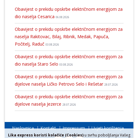
Obavijest o prekidu opskrbe električnom energijom za
dio naselja Cesarica
06.08.2026
Obavijest o prekidu opskrbe električnom energijom za
naselja Rakitovac, Bilaj, Ribnik, Medak, Papuča,
Počitelj, Raduč
03.08.2026
Obavijest o prekidu opskrbe električnom energijom za
dio naselja Staro Selo
03.08.2026
Obavijest o prekidu opskrbe električnom energijom za
dijelove naselja Ličko Petrovo Selo i Rešetar
28.07.2026
Obavijest o prekidu opskrbe električnom energijom za
dijelove naselja Jezerce
28.07.2026
Naslovnica
Kontakt
Impressum
Uvjeti korištenja
Lika express koristi kolačiće (Cookies)
u svrhu poboljšanja Vašeg