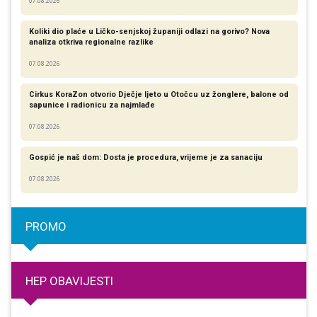
07.08.2026
Koliki dio plaće u Ličko-senjskoj županiji odlazi na gorivo? Nova
analiza otkriva regionalne razlike​
07.08.2026
Cirkus KoraZon otvorio Dječje ljeto u Otočcu uz žonglere, balone od
sapunice i radionicu za najmlađe
07.08.2026
Gospić je naš dom: Dosta je procedura, vrijeme je za sanaciju
07.08.2026
PROMO
HEP OBAVIJESTI