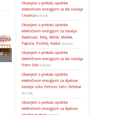
Obavijest o prekidu opskrbe
električnom energijom za dio naselja
Cesarica
06.08.2026
Obavijest o prekidu opskrbe
električnom energijom za naselja
Rakitovac, Bilaj, Ribnik, Medak,
Papuča, Počitelj, Raduč
03.08.2026
Obavijest o prekidu opskrbe
“Testiranje” jurilice na A1
Čestitka županijskih čelnika
POHVALNO:Grad Gospić potpisao ugovore za 24 stipendi
električnom energijom za dio naselja
Staro Selo
03.08.2026
Obavijest o prekidu opskrbe
električnom energijom za dijelove
naselja Ličko Petrovo Selo i Rešetar
28.07.2026
Obavijest o prekidu opskrbe
električnom energijom za dijelove
naselja Jezerce