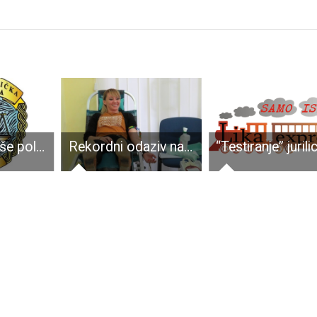
Suradnjom više policijskih uprava otkriven muškarac koji je osumnjičen za počinjenje 17 kaznenih djela prijevare
Rekordni odaziv na posljednjoj akciji dobrovoljnog darivanja krvi!!!