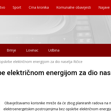
tvo
Sport
Crna kronika
Komunalne obavijesti
Najave
Brinje
Lovinac
Udbina
opskrbe električnom energijom za dio naselja Ričice
be električnom energijom za dio nas
Obavještavamo korisnike mreže da će zbog planiranih radova na 
elektroenergetskim postrojenjima bez opskrbe električnom energij