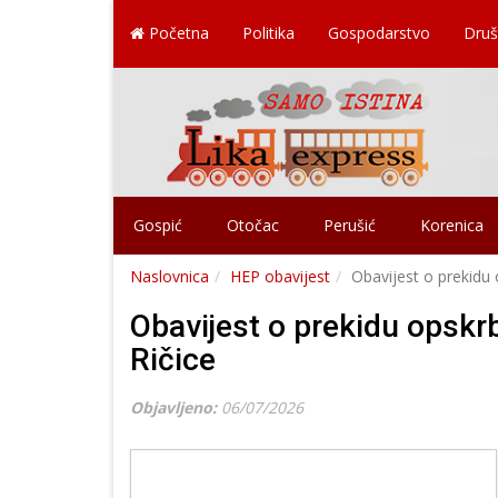
Početna
Politika
Gospodarstvo
Druš
Gospić
Otočac
Perušić
Korenica
Naslovnica
HEP obavijest
Obavijest o prekidu 
Obavijest o prekidu opskr
Ričice
Objavljeno:
06/07/2026