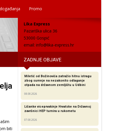
 događanja
Promo
Lika Express
Pazariška ulica 36
53000 Gospić
email:
info@lika-express.hr
ZADNJE OBJAVE
Miletić od Božinovića zatražio hitnu istragu
zbog sumnje na nezakonito odlaganje
elja
otpada na državnom zemljištu u Udbini
08.08.2026
Ličanke viceprvakinje Hrvatske na Državnoj
završnici HEP turnira u rukometu
07.08.2026
našim
om biti