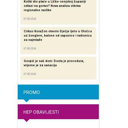
Koliki dio plaće u Ličko-senjskoj županiji
odlazi na gorivo? Nova analiza otkriva
regionalne razlike​
07.08.2026
Cirkus KoraZon otvorio Dječje ljeto u Otočcu
uz žonglere, balone od sapunice i radionicu
za najmlađe
07.08.2026
Gospić je naš dom: Dosta je procedura,
vrijeme je za sanaciju
07.08.2026
PROMO
HEP OBAVIJESTI