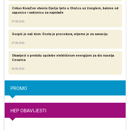
Cirkus KoraZon otvorio Dječje ljeto u Otočcu uz žonglere, balone od
sapunice i radionicu za najmlađe
07.08.2026
Gospić je naš dom: Dosta je procedura, vrijeme je za sanaciju
07.08.2026
Obavijest o prekidu opskrbe električnom energijom za dio naselja
Cesarica
06.08.2026
PROMO
HEP OBAVIJESTI