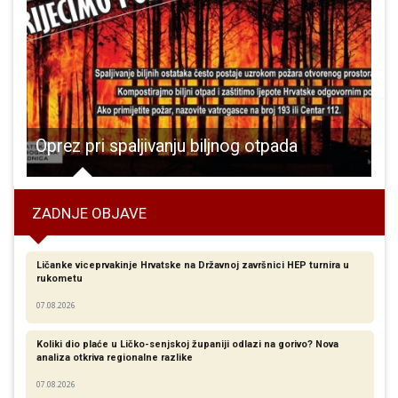
Six slavi svoj 100. rođendan u Otočcu
Oprez pri spaljivanju biljnog otpada
ZADNJE OBJAVE
Ličanke viceprvakinje Hrvatske na Državnoj završnici HEP turnira u
rukometu
07.08.2026
Koliki dio plaće u Ličko-senjskoj županiji odlazi na gorivo? Nova
analiza otkriva regionalne razlike​
07.08.2026