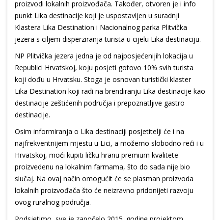
proizvodi lokalnih proizvođača. Također, otvoren je i info
punkt Lika destinacije koji je uspostavljen u suradnji
Klastera Lika Destination i Nacionalnog parka Plitvička
jezera s ciljem disperziranja turista u cijelu Lika destinaciju.
NP Plitvička jezera jedna je od najposjećenijih lokacija u
Republici Hrvatskoj, koju posjeti gotovo 10% svih turista
koji dođu u Hrvatsku. Stoga je osnovan turistički klaster
Lika Destination koji radi na brendiranju Lika destinacije kao
destinacije zeštićenih područja i prepoznatljive gastro
destinacije.
Osim informiranja o Lika destinaciji posjetitelji će i na
najfrekventnijem mjestu u Lici, a možemo slobodno reći i u
Hrvatskoj, moći kupiti ličku hranu premium kvalitete
proizvedenu na lokalnim farmama, što do sada nije bio
slučaj. Na ovaj način omogućit će se plasman proizvoda
lokalnih proizvođača što će neizravno pridonijeti razvoju
ovog ruralnog područja.
Podsjetimo, sve je započelo 2015. godine projektom