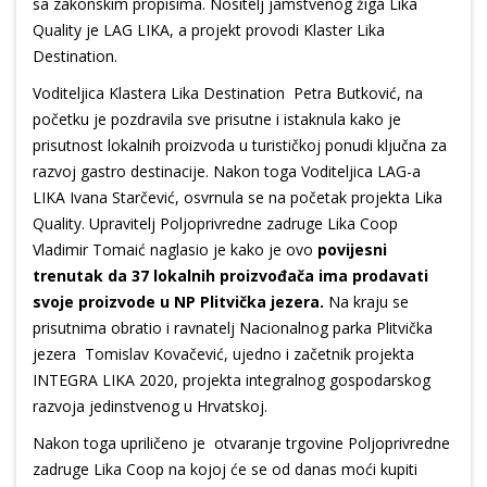
sa zakonskim propisima. Nositelj jamstvenog žiga Lika
Quality je LAG LIKA, a projekt provodi Klaster Lika
Destination.
Voditeljica Klastera Lika Destination Petra Butković, na
početku je pozdravila sve prisutne i istaknula kako je
prisutnost lokalnih proizvoda u turističkoj ponudi ključna za
razvoj gastro destinacije. Nakon toga Voditeljica LAG-a
LIKA Ivana Starčević, osvrnula se na početak projekta Lika
Quality. Upravitelj Poljoprivredne zadruge Lika Coop
Vladimir Tomaić naglasio je kako je ovo
povijesni
trenutak da 37 lokalnih proizvođača ima prodavati
svoje proizvode u NP Plitvička jezera.
Na kraju se
prisutnima obratio i ravnatelj Nacionalnog parka Plitvička
jezera Tomislav Kovačević, ujedno i začetnik projekta
INTEGRA LIKA 2020, projekta integralnog gospodarskog
razvoja jedinstvenog u Hrvatskoj.
Nakon toga upriličeno je otvaranje trgovine Poljoprivredne
zadruge Lika Coop na kojoj će se od danas moći kupiti