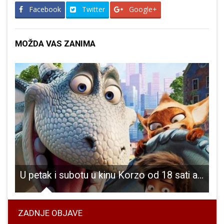
Facebook
Twitter
Google+
MOŽDA VAS ZANIMA
 Gospiću”, sjajan festival doživio drugo izdanje
U petak i subotu u kinu Korzo od 18 sati animirani film “Jahač zmaja”!
ZADNJE OBJAVE