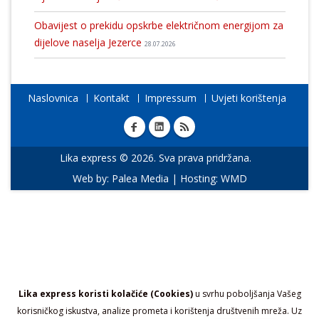
Obavijest o prekidu opskrbe električnom energijom za
dijelove naselja Jezerce
28.07.2026
Naslovnica
Kontakt
Impressum
Uvjeti korištenja
Lika express © 2026. Sva prava pridržana.
Web by:
Palea Media
| Hosting:
WMD
Lika express koristi kolačiće (Cookies)
u svrhu poboljšanja Vašeg
korisničkog iskustva, analize prometa i korištenja društvenih mreža. Uz