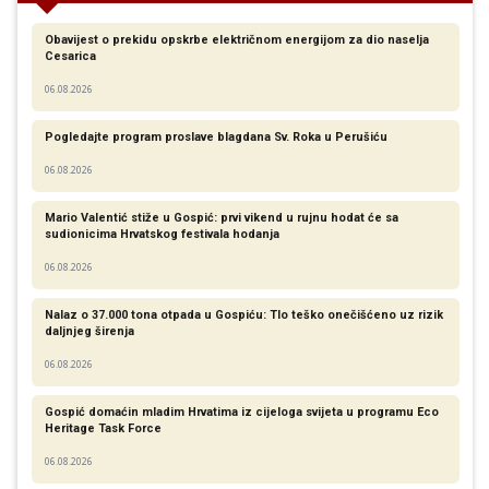
Obavijest o prekidu opskrbe električnom energijom za dio naselja
Cesarica
06.08.2026
Pogledajte program proslave blagdana Sv. Roka u Perušiću
06.08.2026
Mario Valentić stiže u Gospić: prvi vikend u rujnu hodat će sa
sudionicima Hrvatskog festivala hodanja
06.08.2026
Nalaz o 37.000 tona otpada u Gospiću: Tlo teško onečišćeno uz rizik
daljnjeg širenja
06.08.2026
Gospić domaćin mladim Hrvatima iz cijeloga svijeta u programu Eco
Heritage Task Force
06.08.2026