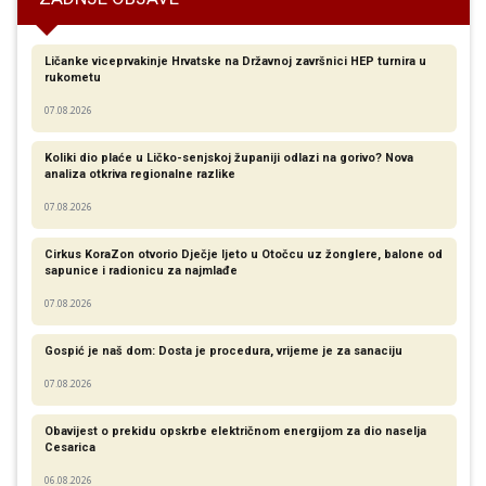
Ličanke viceprvakinje Hrvatske na Državnoj završnici HEP turnira u
rukometu
07.08.2026
Koliki dio plaće u Ličko-senjskoj županiji odlazi na gorivo? Nova
analiza otkriva regionalne razlike​
07.08.2026
Cirkus KoraZon otvorio Dječje ljeto u Otočcu uz žonglere, balone od
sapunice i radionicu za najmlađe
07.08.2026
Gospić je naš dom: Dosta je procedura, vrijeme je za sanaciju
07.08.2026
Obavijest o prekidu opskrbe električnom energijom za dio naselja
Cesarica
06.08.2026