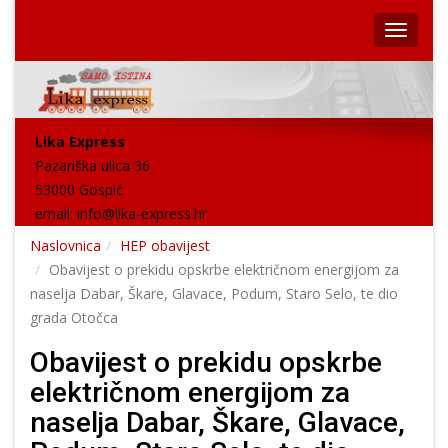
Lika Express
Pazariška ulica 36
53000 Gospić
email:
info@lika-express.hr
Naslovnica
HEP obavijest
Obavijest o prekidu opskrbe električnom energijom za
naselja Dabar, Škare, Glavace, Podum, Staro Selo, te dio
grada Otočca
Obavijest o prekidu opskrbe
električnom energijom za
naselja Dabar, Škare, Glavace,