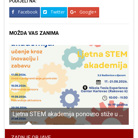
PODIJELI NA:
Facebook
Twitter
Google+
MOŽDA VAS ZANIMA
njskoj županiji
Ljetna STEM akademija ponovno stiže u Nikola Tesla Experience Centar
ZADNJE OBJAVE