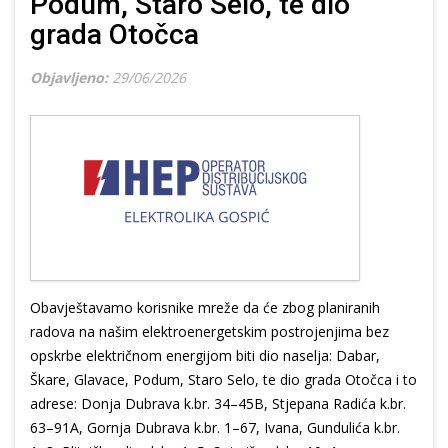
Podum, Staro Selo, te dio
grada Otočca
Objavljeno:
29/06/2026
Obavještavamo korisnike mreže da će zbog planiranih
radova na našim elektroenergetskim postrojenjima bez
opskrbe električnom energijom biti dio naselja: Dabar,
Škare, Glavace, Podum, Staro Selo, te dio grada Otočca i to
adrese: Donja Dubrava k.br. 34–45B, Stjepana Radića k.br.
63–91A, Gornja Dubrava k.br. 1–67, Ivana, Gundulića k.br.