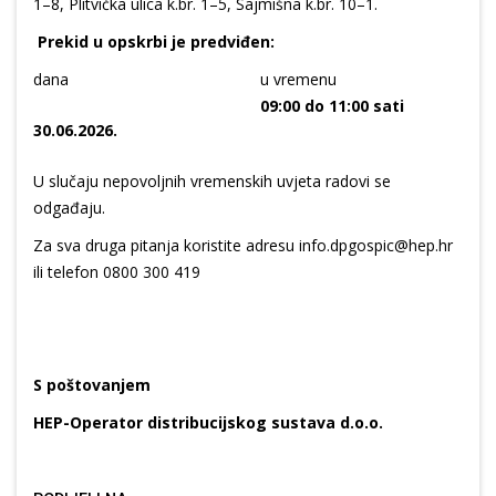
1–8, Plitvička ulica k.br. 1–5, Sajmišna k.br. 10–1.
Prekid u opskrbi je predviđen:
dana
u vremenu
09:00 do 11:00 sati
30.06.2026.
U slučaju nepovoljnih vremenskih uvjeta radovi se
odgađaju.
Za sva druga pitanja koristite adresu info.dpgospic@hep.hr
ili telefon 0800 300 419
S poštovanjem
HEP-Operator distribucijskog sustava d.o.o.