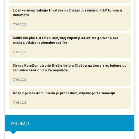
Ličanke viceprvakinje Hrvatske na Državnoj završnici HEP turnira u
rukometu
07.08.2026
Koliki dio plaće u Ličko-senjskoj županiji odlazi na gorivo? Nova
analiza otkriva regionalne razlike​
07.08.2026
Cirkus KoraZon otvorio Dječje ljeto u Otočcu uz žonglere, balone od
sapunice i radionicu za najmlađe
07.08.2026
Gospić je naš dom: Dosta je procedura, vrijeme je za sanaciju
07.08.2026
PROMO