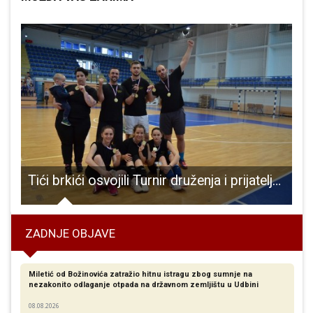
P Plitvička Jezera
Tići brkići osvojili Turnir druženja i prijateljstva
ZADNJE OBJAVE
Miletić od Božinovića zatražio hitnu istragu zbog sumnje na
nezakonito odlaganje otpada na državnom zemljištu u Udbini
08.08.2026