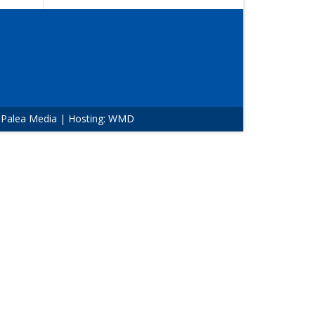
:
Palea Media
| Hosting:
WMD