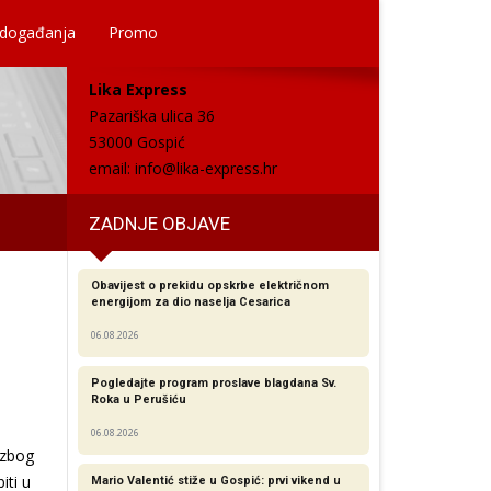
 događanja
Promo
Lika Express
Pazariška ulica 36
53000 Gospić
email:
info@lika-express.hr
ZADNJE OBJAVE
Obavijest o prekidu opskrbe električnom
energijom za dio naselja Cesarica
06.08.2026
Pogledajte program proslave blagdana Sv.
Roka u Perušiću
06.08.2026
 zbog
iti u
Mario Valentić stiže u Gospić: prvi vikend u