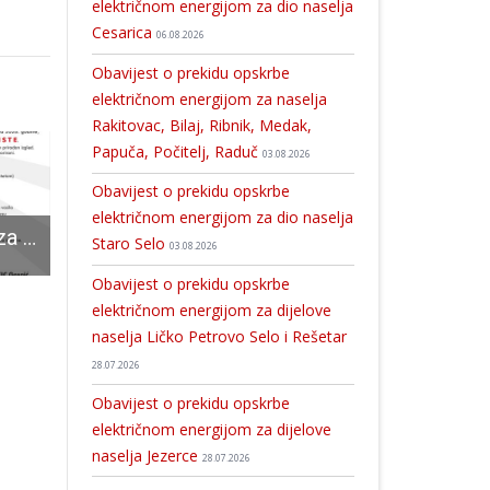
električnom energijom za dio naselja
Cesarica
06.08.2026
Obavijest o prekidu opskrbe
električnom energijom za naselja
Rakitovac, Bilaj, Ribnik, Medak,
Papuča, Počitelj, Raduč
03.08.2026
Obavijest o prekidu opskrbe
električnom energijom za dio naselja
Traže se statisti za snimanje filma: Postani dio filmske priče!
U četvrtak zasjeda skupština Ličko-senjske županije
Rukometaši Gospića bolji od Novigrada
Staro Selo
03.08.2026
Obavijest o prekidu opskrbe
električnom energijom za dijelove
naselja Ličko Petrovo Selo i Rešetar
28.07.2026
Obavijest o prekidu opskrbe
električnom energijom za dijelove
naselja Jezerce
28.07.2026