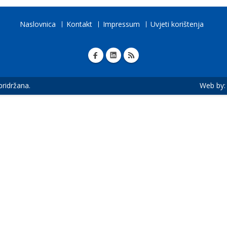
Naslovnica
Kontakt
Impressum
Uvjeti korištenja
 pridržana.
Web by