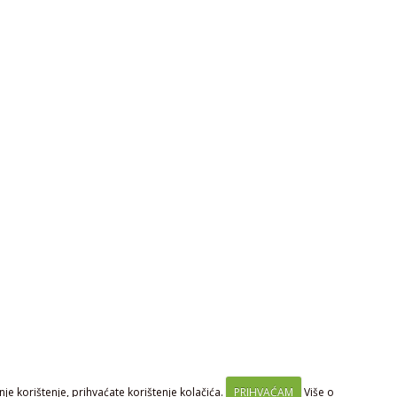
je korištenje, prihvaćate korištenje kolačića.
PRIHVAĆAM
Više o