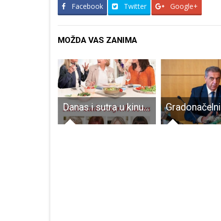
Facebook
Twitter
Google+
MOŽDA VAS ZANIMA
Večeras od 18 sati još jedan pripremni susret kadetkinja ŽKK Gospić
Danas i sutra u kinu Korzo hit komedija Klub zadovoljnih žena!!!