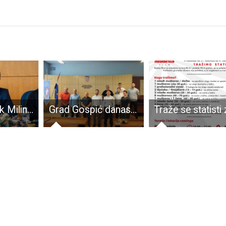
Gradonačelnik Milinović naložio sanaciju otpada u Ličkom Osiku, o svemu obaviješten Državni inspektorat
Grad Gospić danas je postao bogatiji za još jedan sportski klub – Gimnastički klub “Lički sokol”.