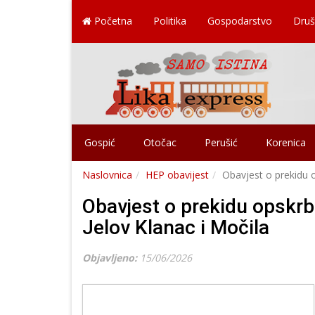
Početna
Politika
Gospodarstvo
Druš
Gospić
Otočac
Perušić
Korenica
Naslovnica
HEP obavijest
Obavjest o prekidu o
Obavjest o prekidu opskrb
Jelov Klanac i Močila
Objavljeno:
15/06/2026