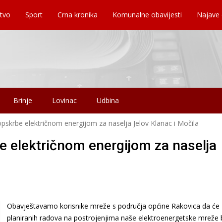
tvo
Sport
Crna kronika
Komunalne obavijesti
Najave
Brinje
Lovinac
Udbina
pskrbe električnom energijom za naselja Jelov Klanac i Močila
e električnom energijom za naselja
Obavještavamo korisnike mreže s područja općine Rakovica da će
planiranih radova na postrojenjima naše elektroenergetske mreže b