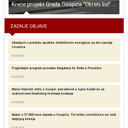
 i tamburaški orkestar u velikoj dvorani Učilišta u Otočcu
Kreće projekt Grada Gospića “Okreni list” usmjeren na promociju zdravlja i prevenciju bolesti
D
ZADNJE OBJAVE
Obavijest o prekidu opskrbe električnom energijom za dio naselja
Cesarica
06.08.2026
Pogledajte program proslave blagdana Sv. Roka u Perušiću
06.08.2026
Mario Valentić stiže u Gospić: prvi vikend u rujnu hodat će sa
sudionicima Hrvatskog festivala hodanja
06.08.2026
Nalaz o 37.000 tona otpada u Gospiću: Tlo teško onečišćeno uz rizik
daljnjeg širenja
06.08.2026