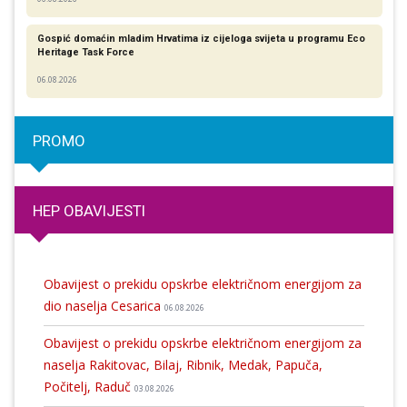
Gospić domaćin mladim Hrvatima iz cijeloga svijeta u programu Eco
Heritage Task Force
06.08.2026
PROMO
HEP OBAVIJESTI
Obavijest o prekidu opskrbe električnom energijom za
dio naselja Cesarica
06.08.2026
Obavijest o prekidu opskrbe električnom energijom za
naselja Rakitovac, Bilaj, Ribnik, Medak, Papuča,
Počitelj, Raduč
03.08.2026