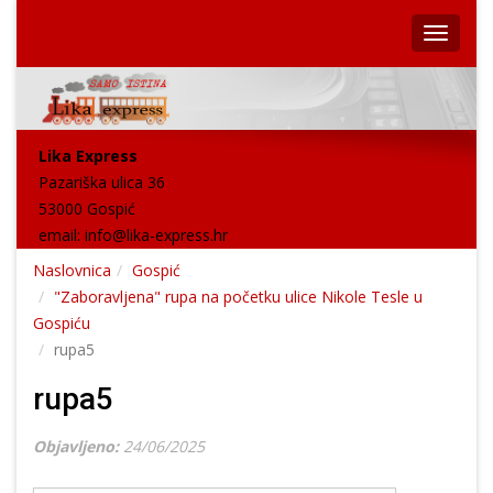
Lika Express
Pazariška ulica 36
53000 Gospić
email:
info@lika-express.hr
Naslovnica
Gospić
"Zaboravljena" rupa na početku ulice Nikole Tesle u
Gospiću
rupa5
rupa5
Objavljeno:
24/06/2025