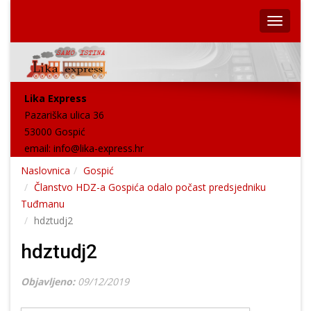
Lika Express
Pazariška ulica 36
53000 Gospić
email:
info@lika-express.hr
Naslovnica
Gospić
Članstvo HDZ-a Gospića odalo počast predsjedniku
Tuđmanu
hdztudj2
hdztudj2
Objavljeno:
09/12/2019