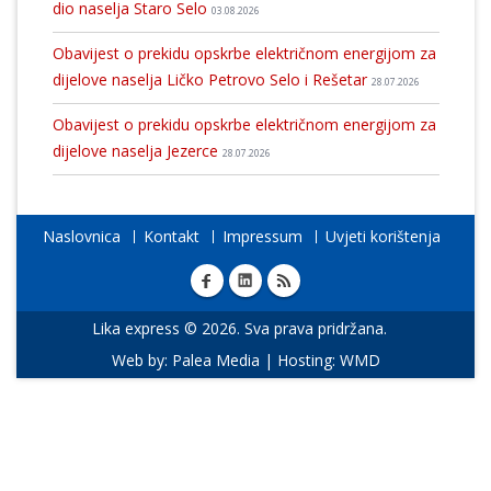
dio naselja Staro Selo
03.08.2026
Obavijest o prekidu opskrbe električnom energijom za
dijelove naselja Ličko Petrovo Selo i Rešetar
28.07.2026
Obavijest o prekidu opskrbe električnom energijom za
dijelove naselja Jezerce
28.07.2026
Naslovnica
Kontakt
Impressum
Uvjeti korištenja
Lika express © 2026. Sva prava pridržana.
Web by:
Palea Media
| Hosting:
WMD