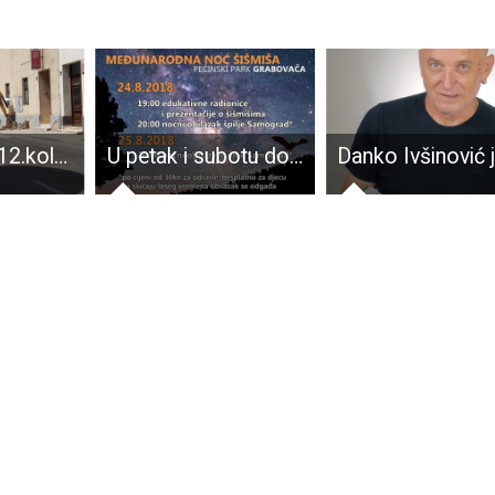
Dio Gospića 12.kolovoza bit će bez pitke vode
U petak i subotu dođite u Pećinski park Grabovača na Noć šišmiša!!!