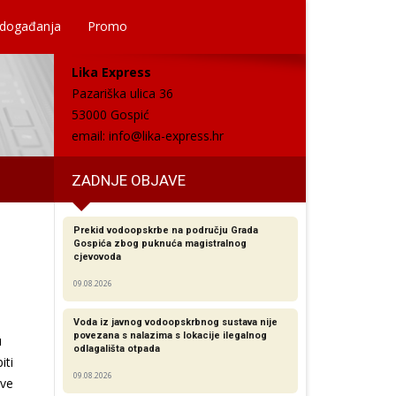
 događanja
Promo
Lika Express
Pazariška ulica 36
53000 Gospić
email:
info@lika-express.hr
ZADNJE OBJAVE
Prekid vodoopskrbe na području Grada
Gospića zbog puknuća magistralnog
cjevovoda
09.08.2026
Voda iz javnog vodoopskrbnog sustava nije
povezana s nalazima s lokacije ilegalnog
u
odlagališta otpada
iti
09.08.2026
tve