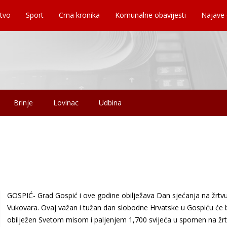
tvo
Sport
Crna kronika
Komunalne obavijesti
Najave
Brinje
Lovinac
Udbina
GOSPIĆ- Grad Gospić i ove godine obilježava Dan sjećanja na žrtv
Vukovara. Ovaj važan i tužan dan slobodne Hrvatske u Gospiću će b
obilježen Svetom misom i paljenjem 1,700 svijeća u spomen na žr