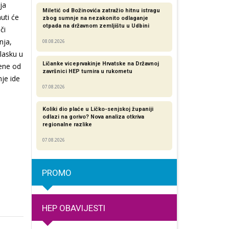
ja
Miletić od Božinovića zatražio hitnu istragu
uti će
zbog sumnje na nezakonito odlaganje
otpada na državnom zemljištu u Udbini
či
nja,
08.08.2026
ulasku u
Ličanke viceprvakinje Hrvatske na Državnoj
jene od
završnici HEP turnira u rukometu
nje ide
07.08.2026
Koliki dio plaće u Ličko-senjskoj županiji
odlazi na gorivo? Nova analiza otkriva
regionalne razlike​
07.08.2026
PROMO
HEP OBAVIJESTI