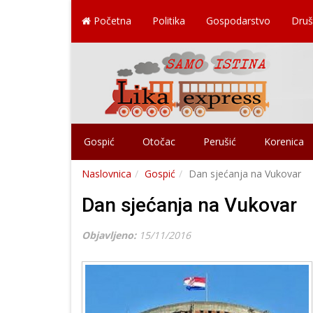
Početna
Politika
Gospodarstvo
Druš
Gospić
Otočac
Perušić
Korenica
Naslovnica
Gospić
Dan sjećanja na Vukovar
Dan sjećanja na Vukovar
Objavljeno:
15/11/2016