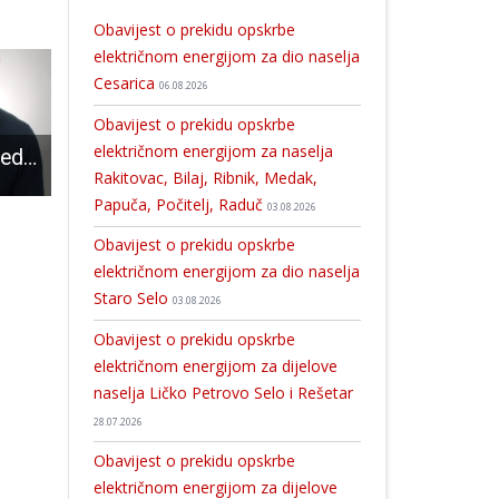
Obavijest o prekidu opskrbe
električnom energijom za dio naselja
Cesarica
06.08.2026
Obavijest o prekidu opskrbe
električnom energijom za naselja
Danko Ivšinović jedan je od najboljih hrvatskih aforističara
Mladi iz Ličko-senjske županije mogu se prijaviti na radionicu UPSHIFT
Odana počast civilima koje su partizani pobili u travnju 1945. kada su ušli u Gospić
Rakitovac, Bilaj, Ribnik, Medak,
Papuča, Počitelj, Raduč
03.08.2026
Obavijest o prekidu opskrbe
električnom energijom za dio naselja
Staro Selo
03.08.2026
Obavijest o prekidu opskrbe
električnom energijom za dijelove
naselja Ličko Petrovo Selo i Rešetar
28.07.2026
Obavijest o prekidu opskrbe
električnom energijom za dijelove