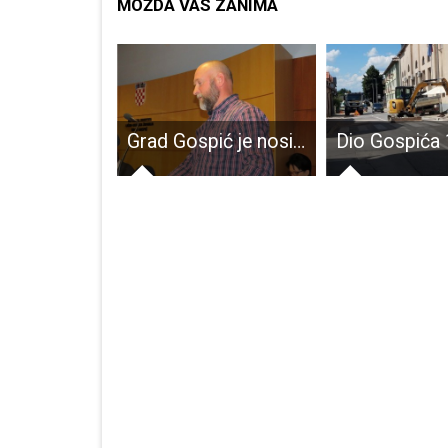
MOŽDA VAS ZANIMA
Priopćenje za medije vezano uz članak u Jutarnjem listu autora Jurice Korblera „Politički rat u Lici: HDZ optužuje župana da preko branitelja lobira za proračun“
Grad Gospić je nositelj projekta gradnje Spomen-obilježja na Ljubovu!!!