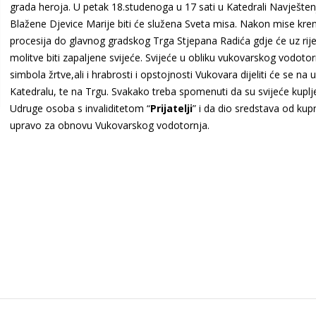
grada heroja. U petak 18.studenoga u 17 sati u Katedrali Navješten
Blažene Djevice Marije biti će služena Sveta misa. Nakon mise kren
procesija do glavnog gradskog Trga Stjepana Radića gdje će uz rije
molitve biti zapaljene svijeće. Svijeće u obliku vukovarskog vodotor
simbola žrtve,ali i hrabrosti i opstojnosti Vukovara dijeliti će se na 
Katedralu, te na Trgu. Svakako treba spomenuti da su svijeće kupl
Udruge osoba s invaliditetom “
Prijatelji
” i da dio sredstava od kup
upravo za obnovu Vukovarskog vodotornja.