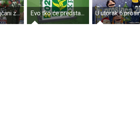
Zagorci i Bilajčani zajedno u ratu, zajedno u miru
Evo tko će predstavljati Ličko-senjsku županiju na sajmu VIROEXPO u Virovitici