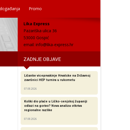
 događanja
Promo
Lika Express
Pazariška ulica 36
53000 Gospić
email:
info@lika-express.hr
ZADNJE OBJAVE
Ličanke viceprvakinje Hrvatske na Državnoj
završnici HEP turnira u rukometu
07.08.2026
Koliki dio plaće u Ličko-senjskoj županiji
odlazi na gorivo? Nova analiza otkriva
regionalne razlike​
07.08.2026