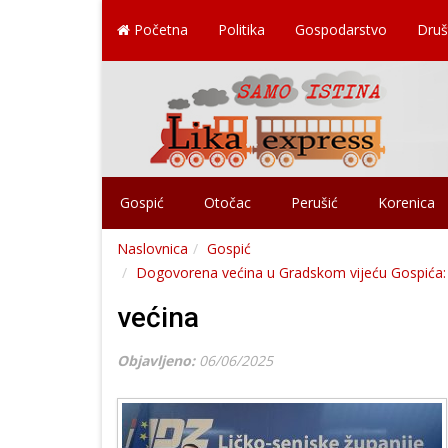
Početna
Politika
Gospodarstvo
Druš
Gospić
Otočac
Perušić
Korenica
Naslovnica
Gospić
Dogovorena većina u Gradskom vijeću Gospića: 
većina
Objavljeno:
06/06/2025