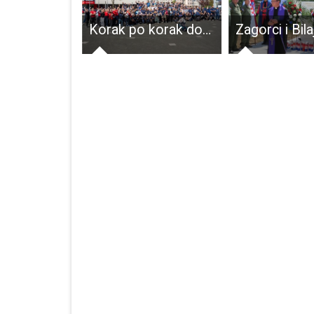
Ivka Pezelj poziva sve ljude na redovne preglede kako bi na vrijeme otkrili karcinom i nastavili normalno živjeti
Korak po korak do zdravlja: Gospić obilježava desetu godinu ove poznate akcije