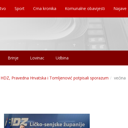
tvo
Sport
Crna kronika
Komunalne obavijesti
Najave
Brinje
Lovinac
Udbina
HDZ, Pravedna Hrvatska i Tomljenović potpisali sporazum
većina