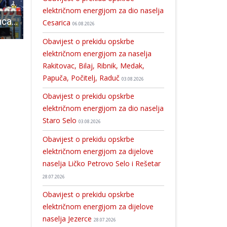
električnom energijom za dio naselja
U utorak 6.prosinca u 19 sati pogledajte lutkarski mjuzikl “Novogodišnji poštar!
VIDEO: Novi direktor Komunalca jedan je od najsposobnijih u gradu
Djevojčice U12 RK Gospić među 20 najboljih u Hrvatskoj
Cesarica
06.08.2026
Obavijest o prekidu opskrbe
električnom energijom za naselja
Rakitovac, Bilaj, Ribnik, Medak,
Papuča, Počitelj, Raduč
03.08.2026
Obavijest o prekidu opskrbe
električnom energijom za dio naselja
Staro Selo
03.08.2026
Obavijest o prekidu opskrbe
električnom energijom za dijelove
naselja Ličko Petrovo Selo i Rešetar
28.07.2026
Obavijest o prekidu opskrbe
električnom energijom za dijelove
naselja Jezerce
28.07.2026