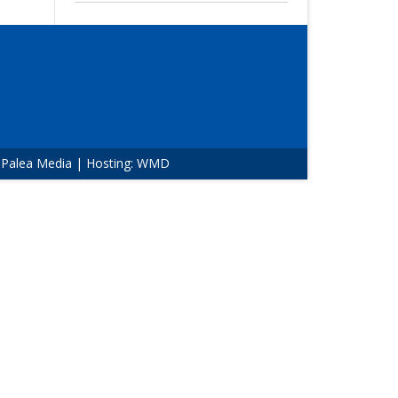
:
Palea Media
| Hosting:
WMD