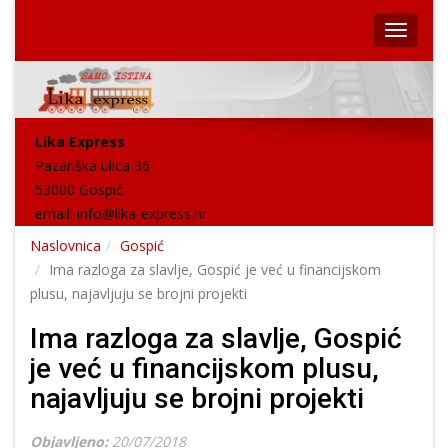
Lika Express
Pazariška ulica 36
53000 Gospić
email:
info@lika-express.hr
Naslovnica
Gospić
Ima razloga za slavlje, Gospić je već u financijskom
plusu, najavljuju se brojni projekti
Ima razloga za slavlje, Gospić
je već u financijskom plusu,
najavljuju se brojni projekti
Objavljeno:
20/07/2018