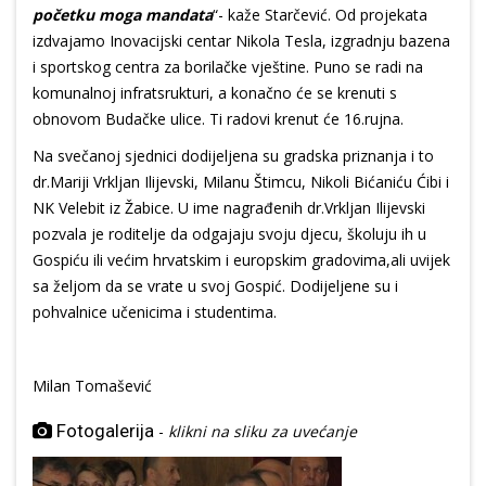
početku moga mandata
“- kaže Starčević. Od projekata
izdvajamo Inovacijski centar Nikola Tesla, izgradnju bazena
i sportskog centra za borilačke vještine. Puno se radi na
komunalnoj infratsrukturi, a konačno će se krenuti s
obnovom Budačke ulice. Ti radovi krenut će 16.rujna.
Na svečanoj sjednici dodijeljena su gradska priznanja i to
dr.Mariji Vrkljan Ilijevski, Milanu Štimcu, Nikoli Bićaniću Ćibi i
NK Velebit iz Žabice. U ime nagrađenih dr.Vrkljan Ilijevski
pozvala je roditelje da odgajaju svoju djecu, školuju ih u
Gospiću ili većim hrvatskim i europskim gradovima,ali uvijek
sa željom da se vrate u svoj Gospić. Dodijeljene su i
pohvalnice učenicima i studentima.
Milan Tomašević
Fotogalerija
-
klikni na sliku za uvećanje