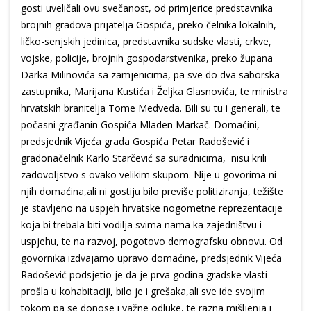
gosti uveličali ovu svečanost, od primjerice predstavnika
brojnih gradova prijatelja Gospića, preko čelnika lokalnih,
ličko-senjskih jedinica, predstavnika sudske vlasti, crkve,
vojske, policije, brojnih gospodarstvenika, preko župana
Darka Milinovića sa zamjenicima, pa sve do dva saborska
zastupnika, Marijana Kustića i Željka Glasnovića, te ministra
hrvatskih branitelja Tome Medveda. Bili su tu i generali, te
počasni građanin Gospića Mladen Markač. Domaćini,
predsjednik Vijeća grada Gospića Petar Radošević i
gradonačelnik Karlo Starčević sa suradnicima, nisu krili
zadovoljstvo s ovako velikim skupom. Nije u govorima ni
njih domaćina,ali ni gostiju bilo previše politiziranja, težište
je stavljeno na uspjeh hrvatske nogometne reprezentacije
koja bi trebala biti vodilja svima nama ka zajedništvu i
uspjehu, te na razvoj, pogotovo demografsku obnovu. Od
govornika izdvajamo upravo domaćine, predsjednik Vijeća
Radošević podsjetio je da je prva godina gradske vlasti
prošla u kohabitaciji, bilo je i grešaka,ali sve ide svojim
tokom pa se donose i važne odluke, te razna mišljenja i