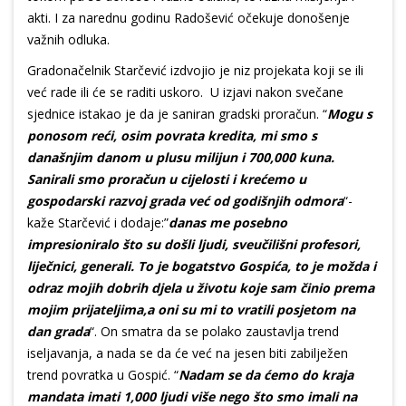
akti. I za narednu godinu Radošević očekuje donošenje
važnih odluka.
Gradonačelnik Starčević izdvojio je niz projekata koji se ili
već rade ili će se raditi uskoro. U izjavi nakon svečane
sjednice istakao je da je saniran gradski proračun. “
Mogu s
ponosom reći, osim povrata kredita, mi smo s
današnjim danom u plusu milijun i 700,000 kuna.
Sanirali smo proračun u cijelosti i krećemo u
gospodarski razvoj grada već od godišnjih odmora
“-
kaže Starčević i dodaje:”
danas me posebno
impresioniralo što su došli ljudi, sveučilišni profesori,
liječnici, generali. To je bogatstvo Gospića, to je možda i
odraz mojih dobrih djela u životu koje sam činio prema
mojim prijateljima,a oni su mi to vratili posjetom na
dan grada
“. On smatra da se polako zaustavlja trend
iseljavanja, a nada se da će već na jesen biti zabilježen
trend povratka u Gospić. “
Nadam se da ćemo do kraja
mandata imati 1,000 ljudi više nego što smo imali na