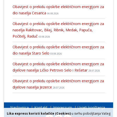
Obavijest o prekidu opskrbe električnom energijom za
dio naselja Cesarica
06.08.2026
Obavijest o prekidu opskrbe električnom energijom za
naselja Rakitovac, Bilaj, Ribnik, Medak, Papuča,
Počitelj, Raduč
03.08.2026
Obavijest o prekidu opskrbe električnom energijom za
dio naselja Staro Selo
03.08.2026
Obavijest o prekidu opskrbe električnom energijom za
dijelove naselja Ličko Petrovo Selo i Rešetar
28.07.2026
Obavijest o prekidu opskrbe električnom energijom za
dijelove naselja Jezerce
28.07.2026
Naslovnica
Kontakt
Impressum
Uvjeti korištenja
Lika express koristi kolačiće (Cookies)
u svrhu poboljšanja Vašeg