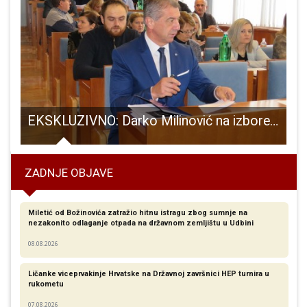
fest
EKSKLUZIVNO: Darko Milinović na izbore će ići opet kao šef HDZ-a! No ovaj put iza te kratice krije se ime liste Hrvatski domoljubi zajedno
ZADNJE OBJAVE
Miletić od Božinovića zatražio hitnu istragu zbog sumnje na
nezakonito odlaganje otpada na državnom zemljištu u Udbini
08.08.2026
Ličanke viceprvakinje Hrvatske na Državnoj završnici HEP turnira u
rukometu
07.08.2026