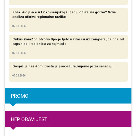
Koliki dio plaće u Ličko-senjskoj županiji odlazi na gorivo? Nova
analiza otkriva regionalne razlike​
07.08.2026
Cirkus KoraZon otvorio Dječje ljeto u Otočcu uz žonglere, balone od
sapunice i radionicu za najmlađe
07.08.2026
Gospić je naš dom: Dosta je procedura, vrijeme je za sanaciju
07.08.2026
PROMO
HEP OBAVIJESTI