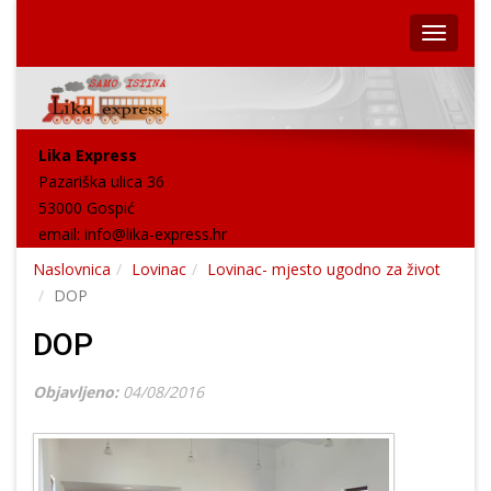
Lika Express
Pazariška ulica 36
53000 Gospić
email:
info@lika-express.hr
Naslovnica
Lovinac
Lovinac- mjesto ugodno za život
DOP
DOP
Objavljeno:
04/08/2016