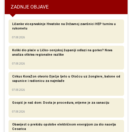
ZADNJE OBJAVE
Ličanke viceprvakinje Hrvatske na Državnoj završnici HEP turnira u
rukometu
07.08.2026
Koliki dio plaće u Ličko-senjskoj županiji odlazi na gorivo? Nova
analiza otkriva regionalne razlike​
07.08.2026
Cirkus KoraZon otvorio Dječje ljeto u Otočcu uz žonglere, balone od
sapunice i radionicu za najmlađe
07.08.2026
Gospić je naš dom: Dosta je procedura, vrijeme je za sanaciju
07.08.2026
Obavijest o prekidu opskrbe električnom energijom za dio naselja
Cesarica