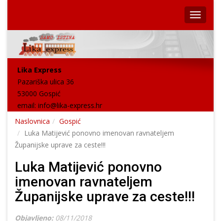
Lika Express
Pazariška ulica 36
53000 Gospić
email:
info@lika-express.hr
Naslovnica
Gospić
Luka Matijević ponovno imenovan ravnateljem
Županijske uprave za ceste!!!
Luka Matijević ponovno
imenovan ravnateljem
Županijske uprave za ceste!!!
Objavljeno:
08/11/2018