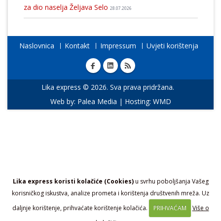
za dio naselja Željava Selo
28.07.2026
Naslovnica
Kontakt
Impressum
Uvjeti korištenja
Lika express © 2026. Sva prava pridržana.
Web by:
Palea Media
| Hosting:
WMD
Lika express koristi kolačiće (Cookies)
u svrhu poboljšanja Vašeg
korisničkog iskustva, analize prometa i korištenja društvenih mreža. Uz
daljnje korištenje, prihvaćate korištenje kolačića.
PRIHVAĆAM
Više o