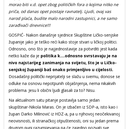
morao biti v.d. opet zbog političkih fora o kojima nitko ne
priča, od danas opet postaje ravnatelj. Ljudi, ovaj vas
narod plaća, budite malo narodni zastupnici, a ne samo
zarađivači dnevnice!!!
GOSPIĆ- Nakon današnje sjednice Skupštine Ličko-senjske
županije jako je teško reći kako stoje stvari u ličkoj politici.
Odnosno, ono što je najjednostavije za potvrditi jest kada
netko kaže da je
politika k….odnosno svrstavaju je na
nivo najstarijeg zanimanja na svijetu, što je u Ličko-
senjskoj županiji baš onako primjenljivo u cijelosti.
Dosadašnji politički neprijatelji se slažu u svemu, donose se
odluke na osnovu nepotpunih objašnjenja, nema nikakvih
problema. Jesu li obični ljudi glasali za to? Nisu.
Na aktualnom satu pitanje postavlja samo jedan
skupštinar-Nikola Maras. On je izbačen iz SDP-a, isto kao i
župan Darko Milinović iz HDZ-a, pa u njihovoj neočekivanoj
neovisnosti, ili stranačkoj otpuštenosti, oni su jedan prema
drugom puni razumijevanja pa će zajedno pozvati sve