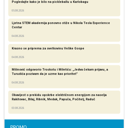
Pogledajte kako je bilo na pickleballu u Karlobagu
05.08.2026
Ljetna STEM akademija ponovno stiže u Nikola Tesla Experience
Centar
04.08.2026
Krasno se priprema za svetkovinu Velike Gospe
04.08.2026
Milinović odgovorio Troskotu i Miletiću: „Jedva čekam prijavu, a
Turudića pozivam da je uzme kao prioritet”
04.08.2026
Obavijest o prekidu opskrbe električnom energijom za naselja
Rakitovac, Bilaj, Ribnik, Medak, Papuča, Počitelj, Raduč
03.08.2026
PROMO