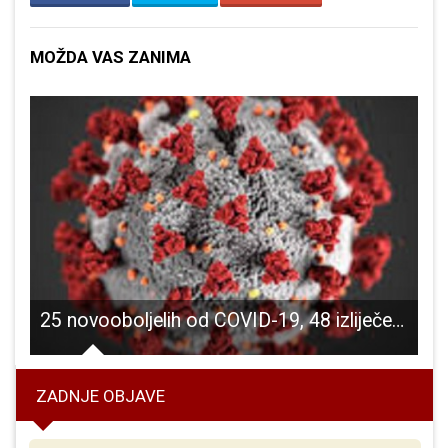
MOŽDA VAS ZANIMA
-ja sam ti”
25 novooboljelih od COVID-19, 48 izliječenih
ZADNJE OBJAVE