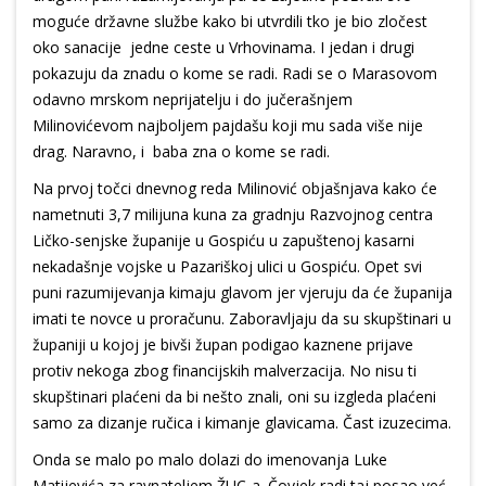
moguće državne službe kako bi utvrdili tko je bio zločest
oko sanacije jedne ceste u Vrhovinama. I jedan i drugi
pokazuju da znadu o kome se radi. Radi se o Marasovom
odavno mrskom neprijatelju i do jučerašnjem
Milinovićevom najboljem pajdašu koji mu sada više nije
drag. Naravno, i baba zna o kome se radi.
Na prvoj točci dnevnog reda Milinović objašnjava kako će
nametnuti 3,7 milijuna kuna za gradnju Razvojnog centra
Ličko-senjske županije u Gospiću u zapuštenoj kasarni
nekadašnje vojske u Pazariškoj ulici u Gospiću. Opet svi
puni razumijevanja kimaju glavom jer vjeruju da će županija
imati te novce u proračunu. Zaboravljaju da su skupštinari u
županiji u kojoj je bivši župan podigao kaznene prijave
protiv nekoga zbog financijskih malverzacija. No nisu ti
skupštinari plaćeni da bi nešto znali, oni su izgleda plaćeni
samo za dizanje ručica i kimanje glavicama. Čast izuzecima.
Onda se malo po malo dolazi do imenovanja Luke
Matijevića za ravnateljem ŽUC-a. Čovjek radi taj posao već