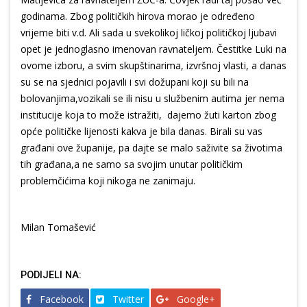
godinama. Zbog političkih hirova morao je određeno
vrijeme biti v.d. Ali sada u svekolikoj ličkoj političkoj ljubavi
opet je jednoglasno imenovan ravnateljem. Čestitke Luki na
ovome izboru, a svim skupštinarima, izvršnoj vlasti, a danas
su se na sjednici pojavili i svi dožupani koji su bili na
bolovanjima,vozikali se ili nisu u službenim autima jer nema
institucije koja to može istražiti, dajemo žuti karton zbog
opće političke lijenosti kakva je bila danas. Birali su vas
građani ove županije, pa dajte se malo saživite sa životima
tih građana,a ne samo sa svojim unutar političkim
problemčićima koji nikoga ne zanimaju.
Milan Tomašević
PODIJELI NA:
Facebook
Twitter
Google+