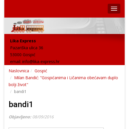
Lika Express
Pazariška ulica 36
53000 Gospić
email:
info@lika-express.hr
Naslovnica
Gospić
Milan Bandić: "Gospićanima i Ličanima obećavam duplo
bolji život"
bandi1
bandi1
Objavljeno:
08/09/2016