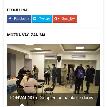
PODIJELI NA:
Facebook
Twitter
Google+
MOŽDA VAS ZANIMA
ja vijećnika Vlatke Devčić Stilinović i Zdravka Župana
POHVALNO: u Gospiću se na akcije darivanja krvi javlja sve više srednjoškolaca i studenata