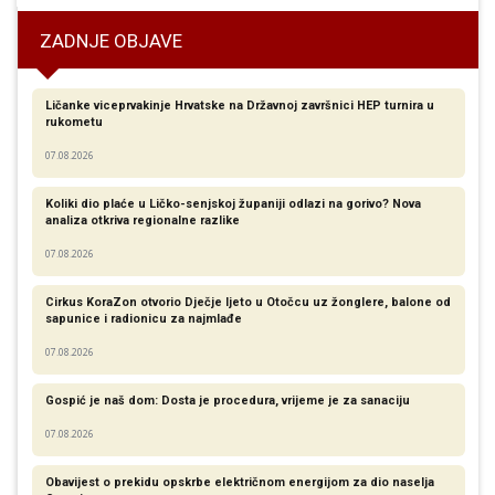
ZADNJE OBJAVE
Ličanke viceprvakinje Hrvatske na Državnoj završnici HEP turnira u
rukometu
07.08.2026
Koliki dio plaće u Ličko-senjskoj županiji odlazi na gorivo? Nova
analiza otkriva regionalne razlike​
07.08.2026
Cirkus KoraZon otvorio Dječje ljeto u Otočcu uz žonglere, balone od
sapunice i radionicu za najmlađe
07.08.2026
Gospić je naš dom: Dosta je procedura, vrijeme je za sanaciju
07.08.2026
Obavijest o prekidu opskrbe električnom energijom za dio naselja