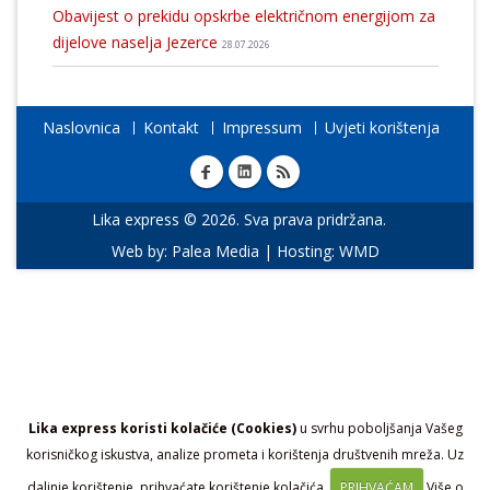
Obavijest o prekidu opskrbe električnom energijom za
dijelove naselja Jezerce
28.07.2026
Naslovnica
Kontakt
Impressum
Uvjeti korištenja
Lika express © 2026. Sva prava pridržana.
Web by:
Palea Media
| Hosting:
WMD
Lika express koristi kolačiće (Cookies)
u svrhu poboljšanja Vašeg
korisničkog iskustva, analize prometa i korištenja društvenih mreža. Uz
daljnje korištenje, prihvaćate korištenje kolačića.
PRIHVAĆAM
Više o