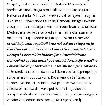
Gospića, sastao se s županom Darkom Milinovićem i
predstavnicima Udruga proisteklih iz domovinskog rata.
Nakon sastanka Milinović i Medved dali su izjave medijima
u kojima su istakli dobru suradnju između udruga i lokalnih
vlasti, a onda i suradnju s Ministarstvom branitelja. Ministar
Medved istakao je da su pred svima nama obilježavanja
obljetnica, Oluje i Medačkog džepa. “
Tu su i sustavne
stvari koje smo regulirali kroz naš zakon i stoga mi je
izuzetno važno u izravnom kontaktu s predsjednicima
udruga i s hrvatskim braniteljima i stradalnicima
domovinskog rata dobiti povratnu informaciju o načinu
i eventualnim poteškoćama u smislu primjene zakona
“-
kaže Medved i dodaje da se na ličkom području primjenjuju
svi parametri novog zakona. Dio mjera kreće 1.siječnja
sljedeće godine, cilj Ministarstva je da se svaka mjera iz
zakona primjeni,a da svaka poteškoća i nejasnoća u
primjeni dođe do ministarstva kako bi se pronašao odgovor
vezano za ujednačenost postupka u cijeloj zemlji.