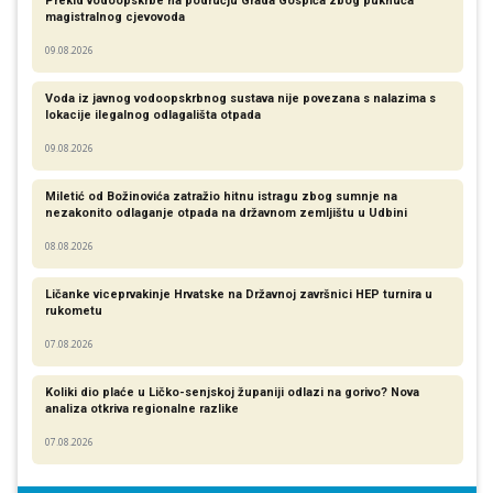
Prekid vodoopskrbe na području Grada Gospića zbog puknuća
magistralnog cjevovoda
09.08.2026
Voda iz javnog vodoopskrbnog sustava nije povezana s nalazima s
lokacije ilegalnog odlagališta otpada
09.08.2026
Miletić od Božinovića zatražio hitnu istragu zbog sumnje na
nezakonito odlaganje otpada na državnom zemljištu u Udbini
08.08.2026
Ličanke viceprvakinje Hrvatske na Državnoj završnici HEP turnira u
rukometu
07.08.2026
Koliki dio plaće u Ličko-senjskoj županiji odlazi na gorivo? Nova
analiza otkriva regionalne razlike​
07.08.2026