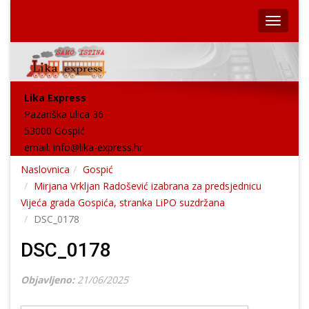
Lika Express
Pazariška ulica 36
53000 Gospić
email:
info@lika-express.hr
Naslovnica
Gospić
Mirjana Vrkljan Radošević izabrana za predsjednicu
Vijeća grada Gospića, stranka LiPO suzdržana
DSC_0178
DSC_0178
Objavljeno:
21/06/2025