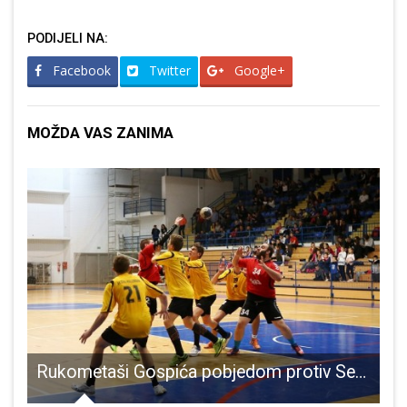
PODIJELI NA:
Facebook
Twitter
Google+
MOŽDA VAS ZANIMA
čkom Ragusom osvojila kup Ružice Meglaj Rimac
Rukometaši Gospića pobjedom protiv Senja izborili nastavak natjecanja u kupu