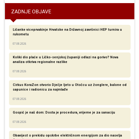
ZADNJE OBJAVE
Ličanke viceprvakinje Hrvatske na Državnoj završnici HEP turnira u
rukometu
07.08.2026
Koliki dio plaće u Ličko-senjskoj županiji odlazi na gorivo? Nova
analiza otkriva regionalne razlike​
07.08.2026
Cirkus KoraZon otvorio Dječje ljeto u Otočcu uz žonglere, balone od
sapunice i radionicu za najmlađe
07.08.2026
Gospić je naš dom: Dosta je procedura, vrijeme je za sanaciju
07.08.2026
Obavijest o prekidu opskrbe električnom energijom za dio naselja