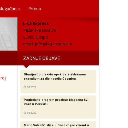
 događanja
Promo
Lika Express
Pazariška ulica 36
53000 Gospić
email:
info@lika-express.hr
ZADNJE OBJAVE
Obavijest o prekidu opskrbe električnom
broj
energijom za dio naselja Cesarica
06.08.2026
Pogledajte program proslave blagdana Sv.
Roka u Perušiću
06.08.2026
Mario Valentić stiže u Gospić: prvi vikend u