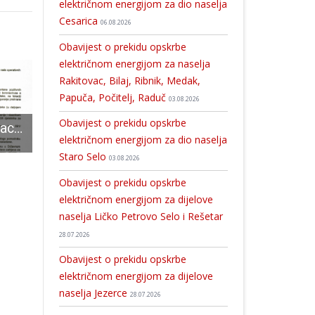
električnom energijom za dio naselja
Cesarica
06.08.2026
Obavijest o prekidu opskrbe
električnom energijom za naselja
Rakitovac, Bilaj, Ribnik, Medak,
Papuča, Počitelj, Raduč
03.08.2026
Obavijest o prekidu opskrbe
Nalog za mobilizaciju Učeničkog doma Gospić MUP izdao 8.travnja
Najavljujemo 2. Jesenski festival u Otočcu
Vatrogasci na šumskim požarima
električnom energijom za dio naselja
Staro Selo
03.08.2026
Obavijest o prekidu opskrbe
električnom energijom za dijelove
naselja Ličko Petrovo Selo i Rešetar
28.07.2026
Obavijest o prekidu opskrbe
električnom energijom za dijelove
naselja Jezerce
28.07.2026