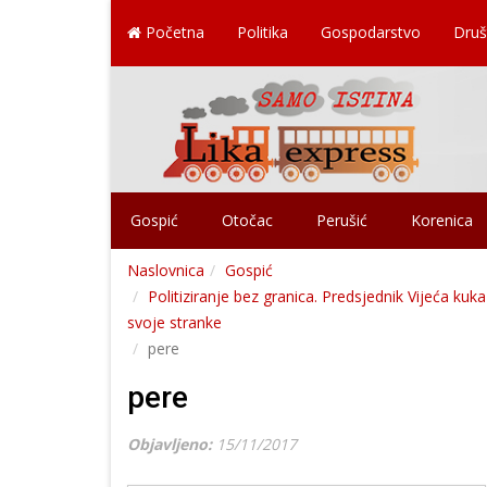
Početna
Politika
Gospodarstvo
Druš
Gospić
Otočac
Perušić
Korenica
Naslovnica
Gospić
Politiziranje bez granica. Predsjednik Vijeća ku
svoje stranke
pere
pere
Objavljeno:
15/11/2017