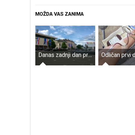
MOŽDA VAS ZANIMA
CRO Race uvršten u top 40 najznačajnijih višednevnih profesionalnih biciklističkih utrka u svijetu
Danas zadnji dan predaje zahtjeva za legalizaciju zgrada