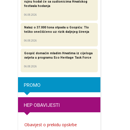
rujnu hodat će sa sudionicima Hrvatskog
festivala hodanja
06.08.2026
Nalaz o 37.000 tona otpada u Gospiću: Tlo
teško onečišćeno uz rizik daljnjeg širenja
06.08.2026
Gospić domaćin mladim Hrvatima iz cijeloga
svijeta u programu Eco Heritage Task Force
06.08.2026
PROMO
HEP OBAVIJESTI
Obavijest o prekidu opskrbe