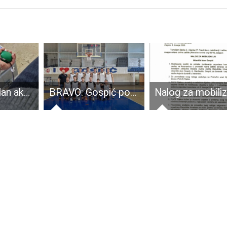
Odličan prvi dan akcije darivanja krvi u Gospiću
BRAVO: Gospić pokazao karakter: u triler završnici bolji od Mladosti Zagreb (73:70)