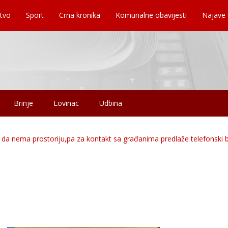
tvo
Sport
Crna kronika
Komunalne obavijesti
Najave
Brinje
Lovinac
Udbina
ka da nema prostoriju,pa za kontakt sa građanima predlaže telefonski 