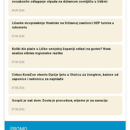
nezakonito odlaganje otpada na državnom zemljištu u Udbini
08.08.2026
Ličanke viceprvakinje Hrvatske na Državnoj završnici HEP turnira u
rukometu
07.08.2026
Koliki dio plaće u Ličko-senjskoj županiji odlazi na gorivo? Nova
analiza otkriva regionalne razlike​
07.08.2026
Cirkus KoraZon otvorio Dječje ljeto u Otočcu uz žonglere, balone od
sapunice i radionicu za najmlađe
07.08.2026
Gospić je naš dom: Dosta je procedura, vrijeme je za sanaciju
07.08.2026
PROMO