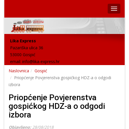
Lika Express
Pazariška ulica 36
53000 Gospić
email:
info@lika-express.hr
Naslovnica
Gospić
Priopćenje Povjerenstva gospićkog HDZ-a o odgodi
izbora
Priopćenje Povjerenstva
gospićkog HDZ-a o odgodi
izbora
Objavljeno:
28/08/2018