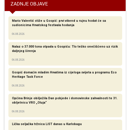
ZADNJE OBJAVE
Mario Valentić stiže u Gospić: prvi vikend u rujnu hodat će sa
sudionicima Hrvatskog festivala hodanja
06.08.2026
Nalaz o 37.000 tona otpada u Gospiću: Tlo teško onečišćeno uz rizik
daljnjeg širenja
06.08.2026
Gospić domaćin mladim Hrvatima iz cijeloga svijeta u programu Eco
Heritage Task Force
06.08.2026
Općina Brinje obilježila Dan pobjede i domovinske zahvalnosti te 31.
obljetnicu VRO „Oluja“
06.08.2026
Lička seljačka tržnica LiST danas u Karlobagu