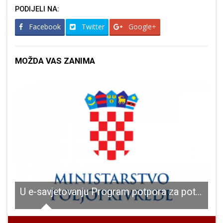
PODIJELI NA:
Facebook
Twitter
Google+
MOŽDA VAS ZANIMA
čka utrka kroz Hrvatsku prolazi 2.i 4.listopada!!!
U e-savjetovanju Program potpora za poticanje djelatnosti prerade drva i proizvodnje namještaja za 2022.