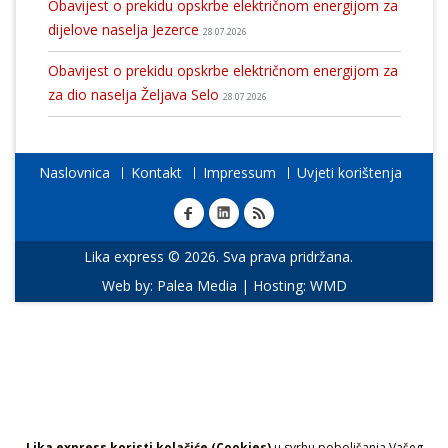
Obavijest o prekidu opskrbe električnom energijom za
dijelove naselja Jezerce
28.07.2026
Obavijest o prekidu opskrbe električnom energijom za
za dio naselja Željava Selo
28.07.2026
Naslovnica
Kontakt
Impressum
Uvjeti korištenja
Lika express © 2026. Sva prava pridržana.
Web by:
Palea Media
| Hosting:
WMD
Lika express koristi kolačiće (Cookies)
u svrhu poboljšanja Vašeg