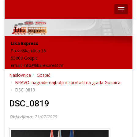
Lika Express
Pazariška ulica 36
53000 Gospić
email:
info@lika-express.hr
Naslovnica
Gospić
BRAVO: nagrade najboljim sportašima grada Gospića
DSC_0819
DSC_0819
Objavljeno:
21/07/2025