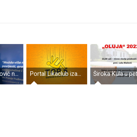
Antonija Vujnović nova je predsjednica Mladeži gospićkog HDZ-a
Portal Likaclub izabrao pet ličkih pogodaka i gafova u 2018.godini