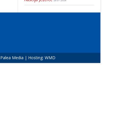
28.07.2026
:
Palea Media
| Hosting:
WMD