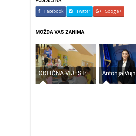
PODIJELI NA:
Facebook
Twitter
Google+
MOŽDA VAS ZANIMA
Danko Ivšinović u zborniku hrvatskiih i čeških aforista “Otisci Vedrine”
ODLIČNA VIJEST: U Gospiću novim ulaganjima omogućeni dodatni upisi djece u Dječji vrtić Pahuljica