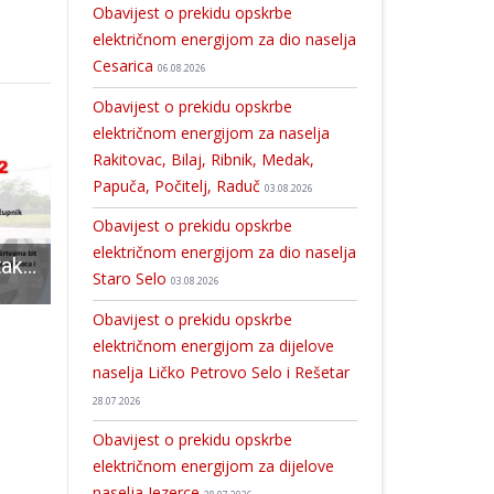
Obavijest o prekidu opskrbe
električnom energijom za dio naselja
Cesarica
06.08.2026
Obavijest o prekidu opskrbe
električnom energijom za naselja
Rakitovac, Bilaj, Ribnik, Medak,
Papuča, Počitelj, Raduč
03.08.2026
Obavijest o prekidu opskrbe
električnom energijom za dio naselja
Široka Kula u petak slavi Dan pobjede i domovinske zahvalnosti
Lički HSS složno uz Hrvoja Račića
Veterinarska ambulanta Gospić sada je regionalni centar za brigu o zdravlju ku
Staro Selo
03.08.2026
Obavijest o prekidu opskrbe
električnom energijom za dijelove
naselja Ličko Petrovo Selo i Rešetar
28.07.2026
Obavijest o prekidu opskrbe
električnom energijom za dijelove
naselja Jezerce