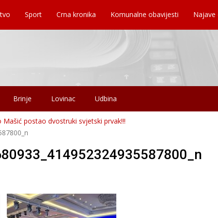
tvo
Sport
Crna kronika
Komunalne obavijesti
Najave
Brinje
Lovinac
Udbina
Mašić postao dvostruki svjetski prvak!!!
587800_n
680933_414952324935587800_n