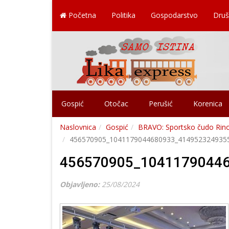
Početna
Politika
Gospodarstvo
Druš
Gospić
Otočac
Perušić
Korenica
Naslovnica
Gospić
BRAVO: Sportsko čudo Rino 
456570905_1041179044680933_414952324935
456570905_1041179044
Objavljeno:
25/08/2024