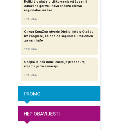
Koliki dio plaće u Ličko-senjskoj županiji
odlazi na gorivo? Nova analiza otkriva
regionalne razlike​
07.08.2026
Cirkus KoraZon otvorio Dječje ljeto u Otočcu
uz žonglere, balone od sapunice i radionicu
za najmlađe
07.08.2026
Gospić je naš dom: Dosta je procedura,
vrijeme je za sanaciju
07.08.2026
PROMO
HEP OBAVIJESTI