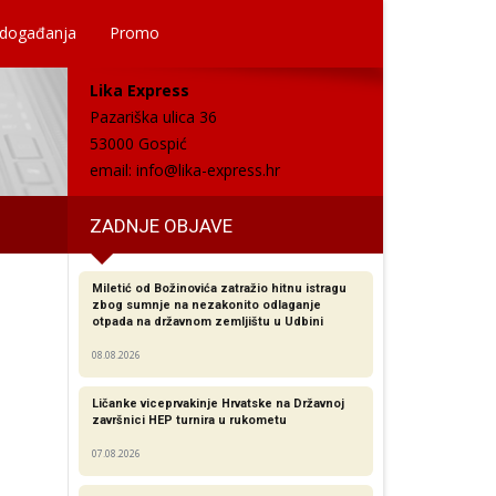
 događanja
Promo
Lika Express
Pazariška ulica 36
53000 Gospić
email:
info@lika-express.hr
ZADNJE OBJAVE
Miletić od Božinovića zatražio hitnu istragu
zbog sumnje na nezakonito odlaganje
otpada na državnom zemljištu u Udbini
08.08.2026
Ličanke viceprvakinje Hrvatske na Državnoj
završnici HEP turnira u rukometu
07.08.2026