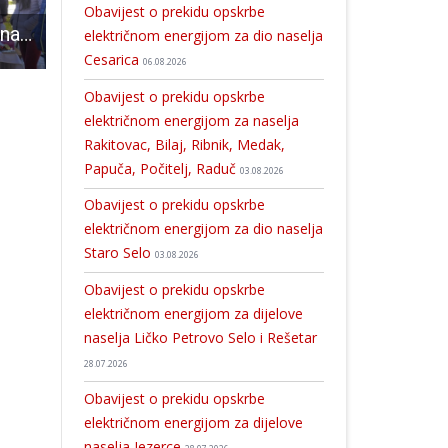
Obavijest o prekidu opskrbe
Još jedna uspješna humanitarna akcija u Perušiću
Legenda hrvatskog hokeja Zdenko Crnković bio u Gospiću
U kinu Korzo ovaj vikend pogledajte film “Djevojka
električnom energijom za dio naselja
Cesarica
06.08.2026
Obavijest o prekidu opskrbe
električnom energijom za naselja
Rakitovac, Bilaj, Ribnik, Medak,
Papuča, Počitelj, Raduč
03.08.2026
Obavijest o prekidu opskrbe
električnom energijom za dio naselja
Staro Selo
03.08.2026
Obavijest o prekidu opskrbe
električnom energijom za dijelove
naselja Ličko Petrovo Selo i Rešetar
28.07.2026
Obavijest o prekidu opskrbe
električnom energijom za dijelove
naselja Jezerce