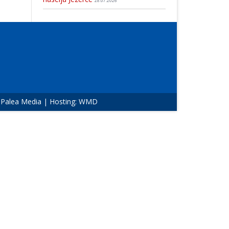
28.07.2026
:
Palea Media
| Hosting:
WMD