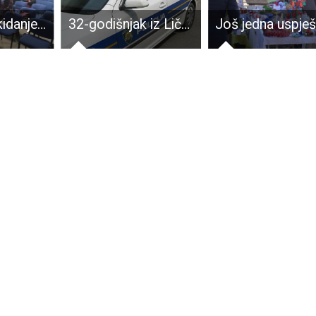
Istina je da ukidanjem prireza poreza na dohodak gradski proračun gubi 3,7 milijuna kuna
32-godišnjak iz Ličkog Osika smrtno stradao od strujnog udara unutar trafostanice