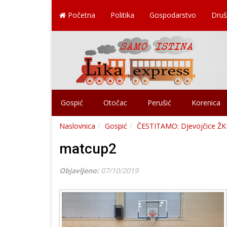
Početna
Politika
Gospodarstvo
Druš
Gospić
Otočac
Perušić
Korenica
Naslovnica
Gospić
ČESTITAMO: Djevojčice ŽKK G
matcup2
Objavljeno:
07/10/2019