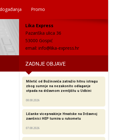
 događanja
Promo
Lika Express
Pazariška ulica 36
53000 Gospić
email:
info@lika-express.hr
ZADNJE OBJAVE
Miletić od Božinovića zatražio hitnu istragu
zbog sumnje na nezakonito odlaganje
otpada na državnom zemljištu u Udbini
08.08.2026
Ličanke viceprvakinje Hrvatske na Državnoj
završnici HEP turnira u rukometu
07.08.2026