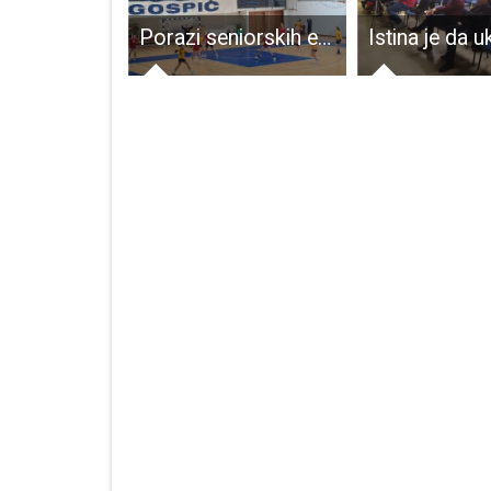
U petak od 10 do 17 sati bez pitke vode ulica bana Ivana Karlovića u Gospiću
Porazi seniorskih ekipa RK Gospić