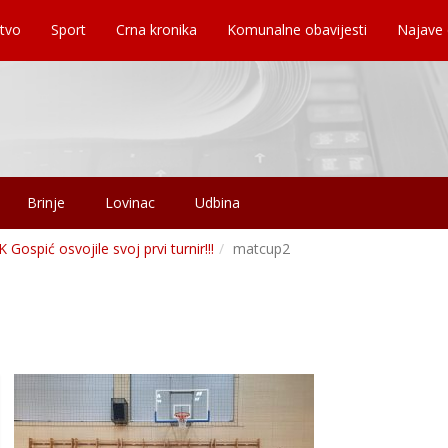
tvo
Sport
Crna kronika
Komunalne obavijesti
Najave
Brinje
Lovinac
Udbina
ospić osvojile svoj prvi turnir!!!
matcup2