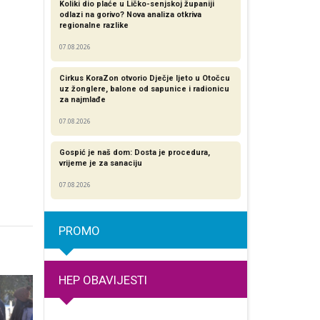
Koliki dio plaće u Ličko-senjskoj županiji
odlazi na gorivo? Nova analiza otkriva
regionalne razlike​
07.08.2026
Cirkus KoraZon otvorio Dječje ljeto u Otočcu
uz žonglere, balone od sapunice i radionicu
za najmlađe
07.08.2026
Gospić je naš dom: Dosta je procedura,
vrijeme je za sanaciju
07.08.2026
PROMO
HEP OBAVIJESTI