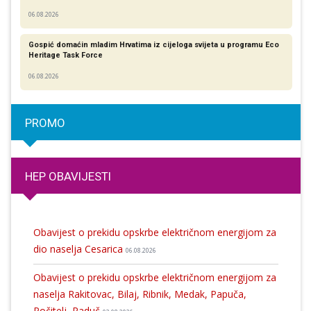
06.08.2026
Gospić domaćin mladim Hrvatima iz cijeloga svijeta u programu Eco
Heritage Task Force
06.08.2026
PROMO
HEP OBAVIJESTI
Obavijest o prekidu opskrbe električnom energijom za
dio naselja Cesarica
06.08.2026
Obavijest o prekidu opskrbe električnom energijom za
naselja Rakitovac, Bilaj, Ribnik, Medak, Papuča,
Počitelj, Raduč