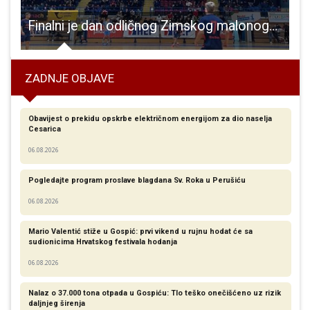
veljači domaćin velikog stručnog skupa
Finalni je dan odličnog Zimskog malonogometnog turnira u Gospiću
L
ZADNJE OBJAVE
Obavijest o prekidu opskrbe električnom energijom za dio naselja
Cesarica
06.08.2026
Pogledajte program proslave blagdana Sv. Roka u Perušiću
06.08.2026
Mario Valentić stiže u Gospić: prvi vikend u rujnu hodat će sa
sudionicima Hrvatskog festivala hodanja
06.08.2026
Nalaz o 37.000 tona otpada u Gospiću: Tlo teško onečišćeno uz rizik
daljnjeg širenja