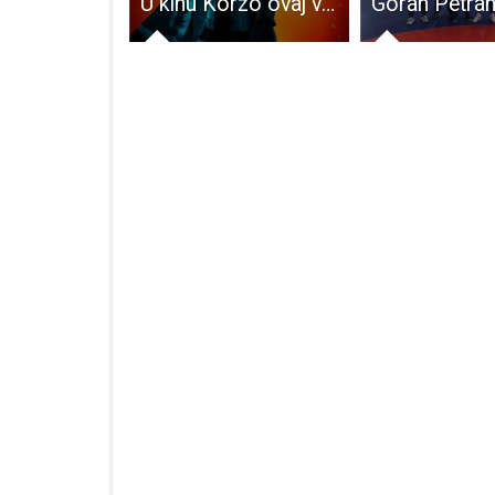
Amatersko kazalište Gospić povodom 10 godina postojanja izvest će predstavu Gola Europa
U kinu Korzo ovaj vikend pogledajte akcijski triler “Plaćenica”