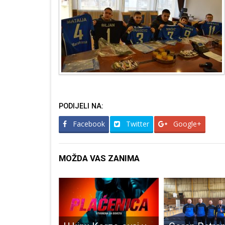
PODIJELI NA:
Facebook
Twitter
Google+
MOŽDA VAS ZANIMA