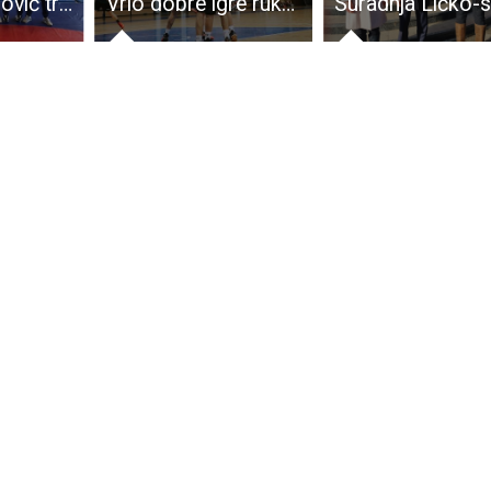
Goran Petranović treći junior Hrvatske u svojoj kategoriji!
Vrlo dobre igre rukometaša Gospića do 15 godina za nova četiri boda