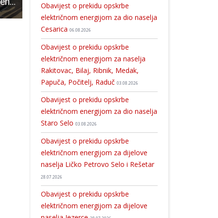
Suradnja Ličko-senjske i Karlovačke županije
Darko Milinović “osvojio” Gospić u prvom krugu, župan se bira u drugom krugu
Održana radionica o mogućnostima financiranja putem novog financijskog instrumenta „Urbani razvojni fond“ koji provodi HBOR
Obavijest o prekidu opskrbe
električnom energijom za dio naselja
Cesarica
06.08.2026
Obavijest o prekidu opskrbe
električnom energijom za naselja
Rakitovac, Bilaj, Ribnik, Medak,
Papuča, Počitelj, Raduč
03.08.2026
Obavijest o prekidu opskrbe
električnom energijom za dio naselja
Staro Selo
03.08.2026
Obavijest o prekidu opskrbe
električnom energijom za dijelove
naselja Ličko Petrovo Selo i Rešetar
28.07.2026
Obavijest o prekidu opskrbe
električnom energijom za dijelove
naselja Jezerce