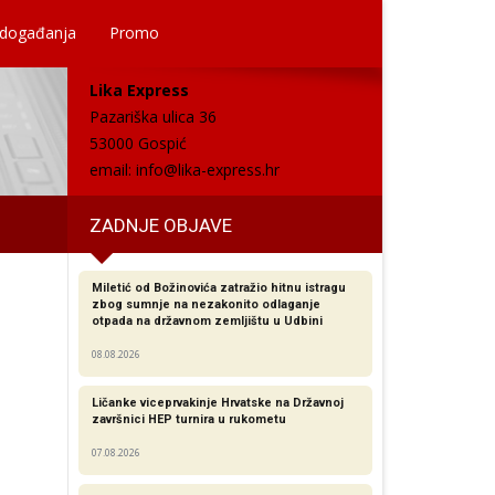
 događanja
Promo
Lika Express
Pazariška ulica 36
53000 Gospić
email:
info@lika-express.hr
ZADNJE OBJAVE
Miletić od Božinovića zatražio hitnu istragu
zbog sumnje na nezakonito odlaganje
otpada na državnom zemljištu u Udbini
08.08.2026
Ličanke viceprvakinje Hrvatske na Državnoj
završnici HEP turnira u rukometu
07.08.2026