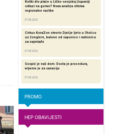
Koliki dio plaće u Ličko-senjskoj županiji
odlazi na gorivo? Nova analiza otkriva
regionalne razlike​
07.08.2026
Cirkus KoraZon otvorio Dječje ljeto u Otočcu
uz žonglere, balone od sapunice i radionicu
za najmlađe
07.08.2026
Gospić je naš dom: Dosta je procedura,
vrijeme je za sanaciju
07.08.2026
PROMO
HEP OBAVIJESTI