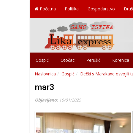
Početna
Politika
Gospodarstvo
Druš
Gospić
Otočac
Perušić
Korenica
Naslovnica
Gospić
Dečki s Marakane osvojili t
mar3
Objavljeno:
16/01/2025