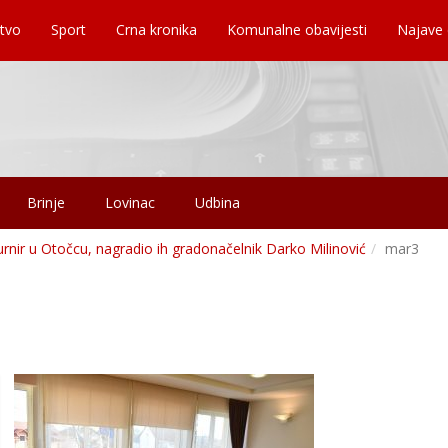
tvo
Sport
Crna kronika
Komunalne obavijesti
Najave
Brinje
Lovinac
Udbina
urnir u Otočcu, nagradio ih gradonačelnik Darko Milinović
mar3